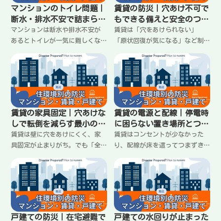
を整理します。
固定で回す方法をまとめまし
マンションのトイレ問題｜
賃貸の防災｜穴あけ不可で
た。
断水・排水不安で詰まらな
もできる備えと安全のつく
い「流さない運用」の作り
り方
マンションは断水や排水不安が
賃貸は「穴をあけられない」
方
あるとトイレが一気に難しくな
「原状回復が気になる」など制
る。無理に流すと詰まりや逆流
約がある分、備えが止まりが
のリスクも。簡易トイレへ切り
ち。けれど工夫すれば安全は十
替える判断基準、臭い・保管・
分つくれます。家具の転倒対
衛生を崩さない運用、家族で揉
策、収納のコツ、電源・配線の
めないルールまで最短で整理し
整え方まで、賃貸向けにわかり
ます。
やすく整理します。
賃貸の家具固定｜穴あけな
賃貸の電源と配線｜停電時
しで転倒を減らす最小のや
に困らない置き場所とつま
り方
ずかない整理
賃貸は壁に穴をあけにくく、家
賃貸はコンセントが少なかった
具固定が止まりがち。でも「全
り、配線が床を這ってつまずき
部固定」じゃなくていい。寝る
やすい。停電時は暗さと充電不
場所の近く、背の高い棚など危
足が重なるので、ライトと充電
ない順に、つっぱりや滑り止
の置き場所を決めておくのが効
め、配置替えで転倒リスクを減
果的。延長コードの使い方、足
らす方法をわかりやすくまとめ
元の危険を減らす配線整理、停
ます。
電時の充電ルールまでわかりや
戸建ての防災｜在宅避難で
戸建ての水回りが止まった