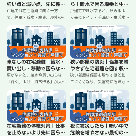
すく整理します。
強い点と弱い点、先に整え
ら｜断水で困る順番と生活
る順番
水を回すコツ
戸建ては在宅避難に向く一方
戸建てで断水すると、飲み水よ
で、停電・断水・寒さ、屋外の
り先にトイレ・手洗い・生活水
片付けなど困りごとを自分で抱
が詰まりやすい。水の使い道を
えやすい。戸建ての強み（自由
固定し、無駄を減らして回すの
度・収納・自宅周り）と弱み
が現実的。生活水の使い方、手
（復旧待ち・水回り・防犯）を
を汚さない工夫、トイレは流さ
整理し、最初に手を付ける順番
ない運用への切り替えまでわか
をわかりやすくまとめます。
りやすく整理します。
車なしの在宅避難｜給水・
狭い部屋の防災｜備蓄を増
買い出し・移動で困らない
やさず在宅避難を回す収納
備え方と考え方
と動線の作り方
車がないと、給水や買い出しは
狭い部屋は備蓄を増やすほど動
「行く」より「持ち帰る」が大
きにくくなり、災害時に危険も
変。重い物を運べない前提で、
増える。大事なのは量より「置
回数を減らす・運べる単位にす
き方」。水・トイレ・食を分散
る・家族で役割を決めるなど、
し、玄関と通路を塞がず、取り
車なしでも在宅避難を回すコツ
出しやすい定位置を作ること
を整理します。
で、少ない備蓄でも回る形を整
える方法を紹介します。
在宅勤務の停電対策｜仕事
夜に被災したら｜暗い中で
を止めないより先に困らな
危険を増やさない最初の動