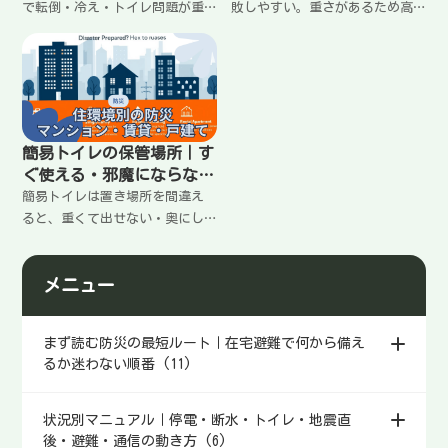
で転倒・冷え・トイレ問題が重
敗しやすい。重さがあるため高
なると一気に厳しくなる。大事
い所は危険で、玄関や通路を塞
なのは「できることを増やす」
ぐと生活が回りにくくなる。地
より、動きを減らして安全に回
震で倒れにくい置き方、分散の
すこと。転倒を減らす配置、ト
考え方、取り出しやすい定位置
イレの切り替え、薬と連絡先の
の作り方をわかりやすく整理し
まとめ方をわかりやすく整理し
ます。
簡易トイレの保管場所｜す
ます。
ぐ使える・邪魔にならない
置き方のコツ
簡易トイレは置き場所を間違え
ると、重くて出せない・奥にし
まって忘れる・湿気で劣化する
などで使いにくくなる。家の動
メニュー
線を塞がず、すぐ取り出せる定
位置を作る考え方と、保管で気
をつけたいポイントをわかりや
まず読む防災の最短ルート｜在宅避難で何から備え
すく整理します。
るか迷わない順番 (11)
状況別マニュアル｜停電・断水・トイレ・地震直
後・避難・通信の動き方 (6)