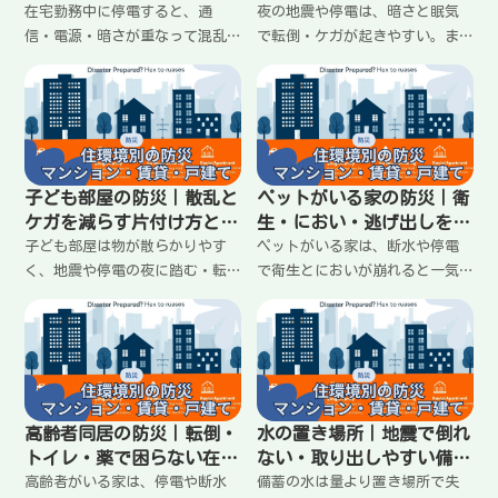
い準備と連絡の決め方
き方
在宅勤務中に停電すると、通
夜の地震や停電は、暗さと眠気
信・電源・暗さが重なって混乱
で転倒・ケガが起きやすい。ま
しやすい。大事なのは「無理に
ずは動かず、ライトで足元を確
続ける」より、まず安全と最低
保し、家族の安全確認と火元確
限の連絡を確保すること。充電
認、情報確認の順番を決めるの
の優先順位、Wi-Fiが落ちたとき
が大事。夜に困らないライトの
の動き、会社への連絡テンプ
定位置や寝室の整え方もまとめ
レ、作業の切り替えまでわかり
ます。
子ども部屋の防災｜散乱と
ペットがいる家の防災｜衛
やすく整理。
ケガを減らす片付け方と安
生・におい・逃げ出しを減
全な置き方
らす在宅避難の備え
子ども部屋は物が散らかりやす
ペットがいる家は、断水や停電
く、地震や停電の夜に踏む・転
で衛生とにおいが崩れると一気
ぶ・ぶつかるが起きやすい。大
にきつくなる。大事なのは、排
事なのは完璧な片付けではな
泄まわりの運用、いつものごは
く、床を空けて、重い物を下に
んと水、逃げ出し防止、避難の
置き、動線を守ること。子ども
合図を決めておくこと。家に留
が続けやすいルールと配置のコ
まる前提で、困りごとを減らす
ツをわかりやすくまとめます。
備え方を整理します。
高齢者同居の防災｜転倒・
水の置き場所｜地震で倒れ
トイレ・薬で困らない在宅
ない・取り出しやすい備蓄
避難の準備
の置き方
高齢者がいる家は、停電や断水
備蓄の水は量より置き場所で失