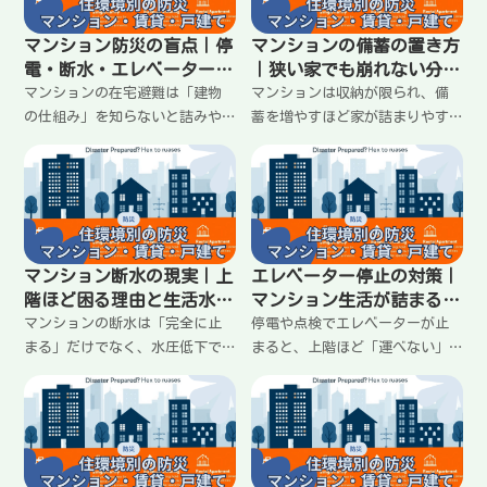
マンション防災の盲点｜停
マンションの備蓄の置き方
電・断水・エレベーター停
｜狭い家でも崩れない分散
止で生活が止まる順番
収納と動線の作り方
マンションの在宅避難は「建物
マンションは収納が限られ、備
の仕組み」を知らないと詰みや
蓄を増やすほど家が詰まりやす
すい。停電による断水・エレベ
い。だから「量」より「置き
ーター停止、トイレやゴミ、情
方」が重要。水・トイレ・食料
報の入り方など盲点を整理し、
を分散し、玄関・廊下・キッチ
最初にやること（順番）を固定
ンの動線を崩さない収納ルー
して迷いを減らす。
ル、上階で運べない問題への対
策まで整理。
マンション断水の現実｜上
エレベーター停止の対策｜
階ほど困る理由と生活水を
マンション生活が詰まるポ
回す工夫
イントと最小の段取り
マンションの断水は「完全に止
停電や点検でエレベーターが止
まる」だけでなく、水圧低下で
まると、上階ほど「運べない」
出にくい状態も起きる。上階が
が問題になる。水・食料・ゴ
不利になりやすく、トイレ・手
ミ・トイレ用品・通院・子ども
洗い・生活水が詰まりやすい。
やペットで生活が詰まりやすい
飲み水より先に困る場面と、使
場面を整理し、玄関の最低限セ
い道を固定して回す最小の工夫
ット、運搬の分散、家族の役割