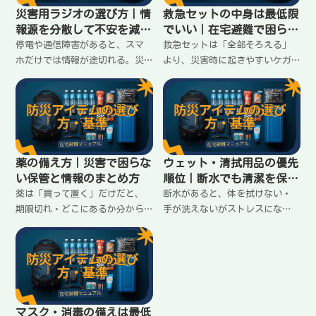
災害用ラジオの選び方｜情
救急セットの中身は最低限
報源を分散して不安を減ら
でいい｜在宅避難で困らな
す
い揃え方
停電や通信障害があると、スマ
救急セットは「全部そろえる」
ホだけでは情報が途切れる。災
より、災害時に起きやすいケガ
害用ラジオは「受信」だけでな
に対応できる最低限が大事。家
く、電源・ライト・手回しなど
にある物で補えるものと、買っ
の条件で選ぶと失敗しにくい。
ておくべきものを分けて整理し
在宅避難向けの基準を整理しま
ます。
す。
薬の備え方｜災害で困らな
ウェット・清拭用品の優先
い保管と情報のまとめ方
順位｜断水でも清潔を保つ
最小セット
薬は「買って置く」だけだと、
断水があると、体を拭けない・
期限切れ・どこにあるか分から
手が洗えないがストレスにな
ない・飲み合わせが不安で止ま
る。ウェットティッシュと清拭
る。常備薬と処方薬の備え方、
シートは役割が違う。最低限そ
保管場所、メモしておく情報を
ろえる順番、使いどころ、無駄
在宅避難向けに整理します。
を増やさない考え方を在宅避難
向けに整理します。
マスク・消毒の備えは最低