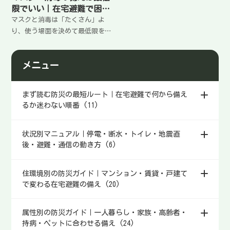
限でいい｜在宅避難で困ら
ないライン
マスクと消毒は「たくさん」よ
り、使う場面を決めて最低限を
揃えるのが続く。在宅避難で必
要になる状況、備える量の考え
メニュー
方、置き場所と使い方のコツを
まとめます。
まず読む防災の最短ルート｜在宅避難で何から備え
るか迷わない順番 (11)
状況別マニュアル｜停電・断水・トイレ・地震直
後・避難・通信の動き方 (6)
住環境別の防災ガイド｜マンション・賃貸・戸建て
で変わる在宅避難の備え (20)
属性別の防災ガイド｜一人暮らし・家族・高齢者・
持病・ペットに合わせる備え (24)