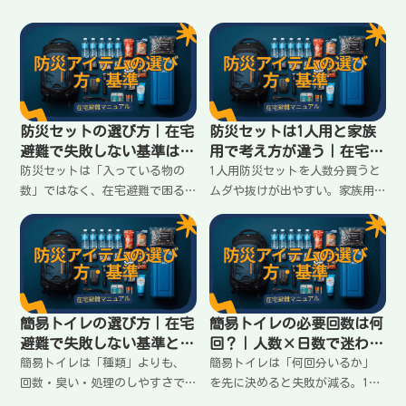
防災セットの選び方｜在宅
防災セットは1人用と家族
避難で失敗しない基準はこ
用で考え方が違う｜在宅避
の3つ
難の揃え方
防災セットは「入っている物の
1人用防災セットを人数分買うと
数」ではなく、在宅避難で困る
ムダや抜けが出やすい。家族用
順（トイレ・水・明かり）に耐
は「共有できる物」と「人数分
えられるかで選ぶ。買ってから
必要な物」を分けるのがコツ。
後悔しない3つの基準と、避けた
揃え方の違いと失敗しない分け
い落とし穴をまとめます。
方をまとめます。
簡易トイレの選び方｜在宅
簡易トイレの必要回数は何
避難で失敗しない基準と落
回？｜人数×日数で迷わな
とし穴
い計算
簡易トイレは「種類」よりも、
簡易トイレは「何回分いるか」
回数・臭い・処理のしやすさで
を先に決めると失敗が減る。1人
選ぶ。凝固剤だけ／袋だけで失
あたりの目安回数と、家族人数