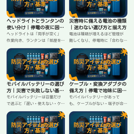
す。
も整理します。
ヘッドライトとランタンの
災害時に備える電池の種類
使い分け｜停電の夜に困ら
｜迷わない選び方と揃え方
ない選び方
ヘッドライトは「両手が空く」
電池は種類が増えるほど管理が
作業向き、ランタンは「部屋を
難しくなり、停電時に「合わな
照らす」安心向き。停電の夜に
い」で詰まる。単三・単四を軸
困らないための役割分担と、家
に揃える考え方、充電池の扱
での置き場所の決め方をまとめ
い、交換の優先順位を在宅避難
ます。
向けに整理します。
モバイルバッテリーの選び
ケーブル・変換アダプタの
方｜災害で失敗しない基準
備え方｜停電で地味に困る
はこの4つ
ポイント
モバイルバッテリーは容量だけ
モバイルバッテリーがあって
で選ぶと「遅い・使えない・ケ
も、ケーブルがない・端子が合
ーブルがない」で詰まる。在宅
わないと詰まる。家族の端子が
避難で困らないための4つの基準
バラバラでも迷わないように、
（出力・端子・容量・運用）と
最低限揃えるべきケーブルと変
揃え方をまとめます。
換の考え方をまとめます。