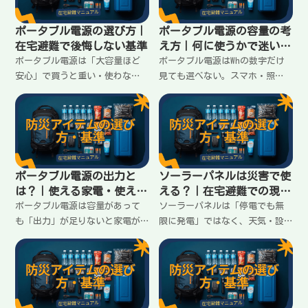
ポータブル電源の選び方｜
ポータブル電源の容量の考
在宅避難で後悔しない基準
え方｜何に使うかで迷いを
終わらせる
ポータブル電源は「大容量ほど
ポータブル電源はWhの数字だけ
安心」で買うと重い・使わな
見ても選べない。スマホ・照
い・足りないが起きる。在宅避
明・扇風機など「使いたいも
難で必要なのは“何に使う
の」を先に決め、何時間・何回
か”を先に決めること。失敗し
の目安に落として容量を決める
ない基準と考え方をまとめま
考え方を在宅避難向けに整理し
す。
ます。
ポータブル電源の出力と
ソーラーパネルは災害で使
は？｜使える家電・使えな
える？｜在宅避難での現実
い家電の分かれ目
ライン
ポータブル電源は容量があって
ソーラーパネルは「停電でも無
も「出力」が足りないと家電が
限に発電」ではなく、天気・設
動かない。AC出力の見方、W数で
置・出力で期待がズレやすい。
の分かれ目、在宅避難で優先す
在宅避難で役に立つ場面、難し
べき家電の考え方を分かりやす
い場面、選ぶときの現実的な基
くまとめます。
準をまとめます。