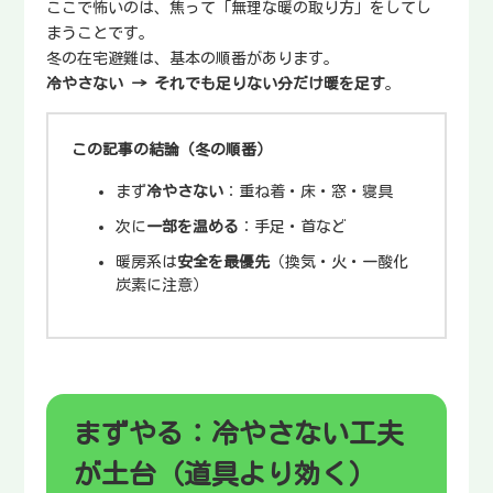
ここで怖いのは、焦って「無理な暖の取り方」をしてし
まうことです。
冬の在宅避難は、基本の順番があります。
冷やさない → それでも足りない分だけ暖を足す
。
この記事の結論（冬の順番）
まず
冷やさない
：重ね着・床・窓・寝具
次に
一部を温める
：手足・首など
暖房系は
安全を最優先
（換気・火・一酸化
炭素に注意）
まずやる：冷やさない工夫
が土台（道具より効く）