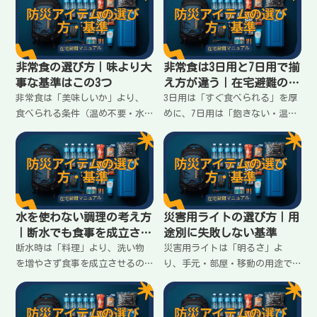
ぶのがコツ。失敗しない条件と
と／難しいこと、選ぶ基準（除
使い分けをまとめます。
去対象・容量・手入れ）を整理
します。
非常食の選び方｜味より大
非常食は3日用と7日用で揃
事な基準はこの3つ
え方が違う｜在宅避難の現
実に合わせる
非常食は「美味しいか」より、
3日用は「すぐ食べられる」を厚
食べられる条件（温め不要・水
めに、7日用は「飽きない・温め
不要・食欲が落ちても食べやす
なくても回る」を考える。非常
い）が重要。在宅避難で失敗し
食を3日→7日に伸ばすときの揃
ない3つの基準と、買う順番をま
え方の違いと、失敗しない組み
とめます。
立てをまとめます。
水を使わない調理の考え方
災害用ライトの選び方｜用
｜断水でも食事を成立させ
途別に失敗しない基準
るコツ
断水時は「料理」より、洗い物
災害用ライトは「明るさ」よ
を増やさず食事を成立させるの
り、手元・部屋・移動の用途で
が優先。使い捨て・湯せん・袋
分けて選ぶと失敗が減る。停電
調理などの考え方と、在宅避難
時に困らないための必要数の考
で無理なく回す順番をまとめま
え方と、電池・充電の落とし穴