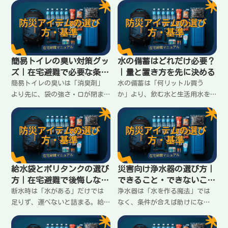
敗しないための基準と、家庭で
×日数で必要数を出す手順を、
迷わない揃え方をまとめます。
在宅避難向けに分かりやすく整
理します。
簡易トイレの臭い対策グッ
水の備蓄はどれだけ必要？
ズ｜在宅避難で必要な条件
｜量と置き方を先に決める
はこれ
簡易トイレの臭いは「消臭剤」
水の備蓄は「何リットル買う
より先に、袋の強さ・口が閉ま
か」より、飲む水と生活用水を
るか・二重化・保管容器で決ま
分けて、置き方まで決めると続
る。在宅避難で臭いを広げない
く。3日・7日の目安、家で無理
ために必要な条件と揃え方をま
なく置ける配置、足りない時の
とめます。
優先順位をまとめます。
給水袋とポリタンクの選び
災害向け浄水器の選び方｜
方｜在宅避難で後悔しない
できること・できないこと
条件
を先に知る
断水時は「水がある」だけでは
浄水器は「水を作る魔法」では
足りず、運べないと詰まる。給
なく、条件が合えば助けにな
水袋とポリタンクは、運びやす
る“補助”。在宅避難で後悔し
さ・注ぎやすさ・置ける形で選
ないために、浄水器でできるこ