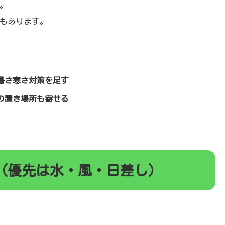
。
もあります。
暑さ寒さ対策を足す
の置き場所も寄せる
（優先は水・風・日差し）
）