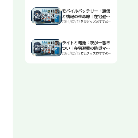
モバイルバッテリー：通信
と情報の生命線｜在宅避難
2026/02/12
防災グッズおすすめま
の防災マニュアル
とめ｜簡易トイレ・
水・非常食・電源を迷
わず選ぶ入口
ライトと電池：夜が一番き
つい｜在宅避難の防災マニ
2026/02/12
防災グッズおすすめま
ュアル
とめ｜簡易トイレ・
水・非常食・電源を迷
わず選ぶ入口