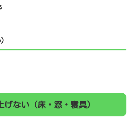
る
か）
上げない（床・窓・寝具）