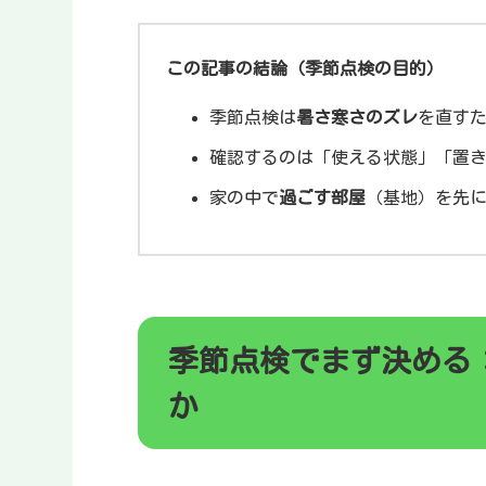
この記事の結論（季節点検の目的）
季節点検は
暑さ寒さのズレ
を直す
確認するのは「使える状態」「置
家の中で
過ごす部屋
（基地）を先
季節点検でまず決める
か