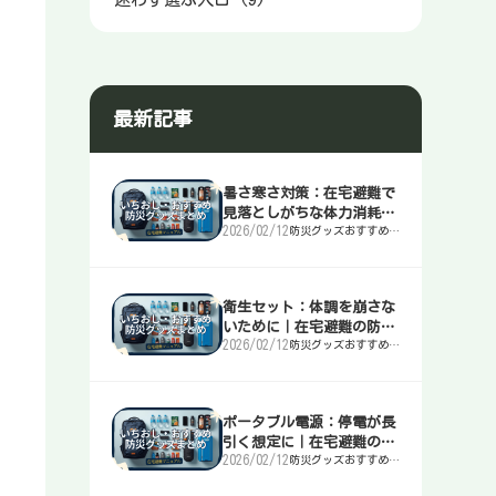
最新記事
暑さ寒さ対策：在宅避難で
見落としがちな体力消耗を
2026/02/12
防災グッズおすすめま
止める｜在宅避難の防災マ
とめ｜簡易トイレ・
ニュアル
水・非常食・電源を迷
わず選ぶ入口
衛生セット：体調を崩さな
いために｜在宅避難の防災
2026/02/12
防災グッズおすすめま
マニュアル
とめ｜簡易トイレ・
水・非常食・電源を迷
わず選ぶ入口
ポータブル電源：停電が長
引く想定に｜在宅避難の防
2026/02/12
防災グッズおすすめま
災マニュアル
とめ｜簡易トイレ・
水・非常食・電源を迷
わず選ぶ入口