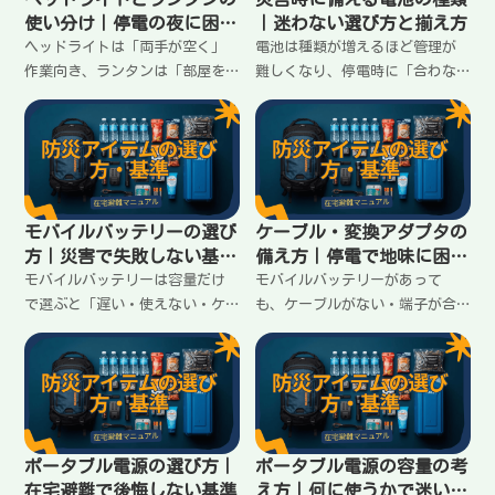
使い分け｜停電の夜に困ら
｜迷わない選び方と揃え方
ない選び方
ヘッドライトは「両手が空く」
電池は種類が増えるほど管理が
作業向き、ランタンは「部屋を
難しくなり、停電時に「合わな
照らす」安心向き。停電の夜に
い」で詰まる。単三・単四を軸
困らないための役割分担と、家
に揃える考え方、充電池の扱
での置き場所の決め方をまとめ
い、交換の優先順位を在宅避難
ます。
向けに整理します。
モバイルバッテリーの選び
ケーブル・変換アダプタの
方｜災害で失敗しない基準
備え方｜停電で地味に困る
はこの4つ
ポイント
モバイルバッテリーは容量だけ
モバイルバッテリーがあって
で選ぶと「遅い・使えない・ケ
も、ケーブルがない・端子が合
ーブルがない」で詰まる。在宅
わないと詰まる。家族の端子が
避難で困らないための4つの基準
バラバラでも迷わないように、
（出力・端子・容量・運用）と
最低限揃えるべきケーブルと変
揃え方をまとめます。
換の考え方をまとめます。
ポータブル電源の選び方｜
ポータブル電源の容量の考
在宅避難で後悔しない基準
え方｜何に使うかで迷いを