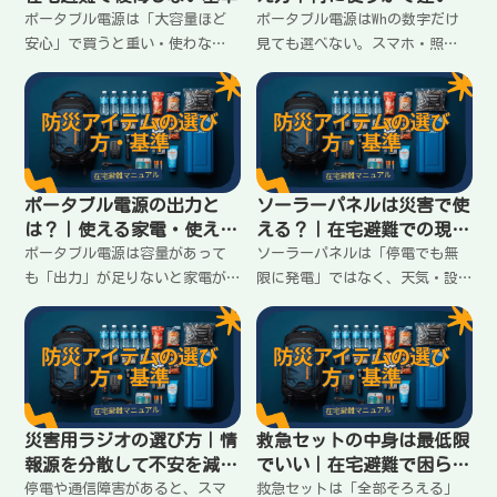
終わらせる
ポータブル電源は「大容量ほど
ポータブル電源はWhの数字だけ
安心」で買うと重い・使わな
見ても選べない。スマホ・照
い・足りないが起きる。在宅避
明・扇風機など「使いたいも
難で必要なのは“何に使う
の」を先に決め、何時間・何回
か”を先に決めること。失敗し
の目安に落として容量を決める
ない基準と考え方をまとめま
考え方を在宅避難向けに整理し
す。
ます。
ポータブル電源の出力と
ソーラーパネルは災害で使
は？｜使える家電・使えな
える？｜在宅避難での現実
い家電の分かれ目
ライン
ポータブル電源は容量があって
ソーラーパネルは「停電でも無
も「出力」が足りないと家電が
限に発電」ではなく、天気・設
動かない。AC出力の見方、W数で
置・出力で期待がズレやすい。
の分かれ目、在宅避難で優先す
在宅避難で役に立つ場面、難し
べき家電の考え方を分かりやす
い場面、選ぶときの現実的な基
くまとめます。
準をまとめます。
災害用ラジオの選び方｜情
救急セットの中身は最低限
報源を分散して不安を減ら
でいい｜在宅避難で困らな
す
い揃え方
停電や通信障害があると、スマ
救急セットは「全部そろえる」