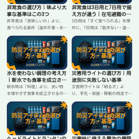
非常食の選び方｜味より大
非常食は3日用と7日用で揃
事な基準はこの3つ
え方が違う｜在宅避難の現
実に合わせる
非常食は「美味しいか」より、
3日用は「すぐ食べられる」を厚
食べられる条件（温め不要・水
めに、7日用は「飽きない・温め
不要・食欲が落ちても食べやす
なくても回る」を考える。非常
い）が重要。在宅避難で失敗し
食を3日→7日に伸ばすときの揃
ない3つの基準と、買う順番をま
え方の違いと、失敗しない組み
とめます。
立てをまとめます。
水を使わない調理の考え方
災害用ライトの選び方｜用
｜断水でも食事を成立させ
途別に失敗しない基準
るコツ
断水時は「料理」より、洗い物
災害用ライトは「明るさ」よ
を増やさず食事を成立させるの
り、手元・部屋・移動の用途で
が優先。使い捨て・湯せん・袋
分けて選ぶと失敗が減る。停電
調理などの考え方と、在宅避難
時に困らないための必要数の考
で無理なく回す順番をまとめま
え方と、電池・充電の落とし穴
す。
も整理します。
ヘッドライトとランタンの
災害時に備える電池の種類