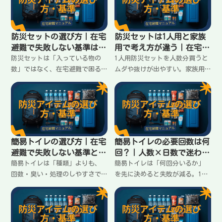
防災セットの選び方｜在宅
防災セットは1人用と家族
避難で失敗しない基準はこ
用で考え方が違う｜在宅避
の3つ
難の揃え方
防災セットは「入っている物の
1人用防災セットを人数分買うと
数」ではなく、在宅避難で困る
ムダや抜けが出やすい。家族用
順（トイレ・水・明かり）に耐
は「共有できる物」と「人数分
えられるかで選ぶ。買ってから
必要な物」を分けるのがコツ。
後悔しない3つの基準と、避けた
揃え方の違いと失敗しない分け
い落とし穴をまとめます。
方をまとめます。
簡易トイレの選び方｜在宅
簡易トイレの必要回数は何
避難で失敗しない基準と落
回？｜人数×日数で迷わな
とし穴
い計算
簡易トイレは「種類」よりも、
簡易トイレは「何回分いるか」
回数・臭い・処理のしやすさで
を先に決めると失敗が減る。1人
選ぶ。凝固剤だけ／袋だけで失
あたりの目安回数と、家族人数
敗しないための基準と、家庭で
×日数で必要数を出す手順を、
迷わない揃え方をまとめます。
在宅避難向けに分かりやすく整
理します。