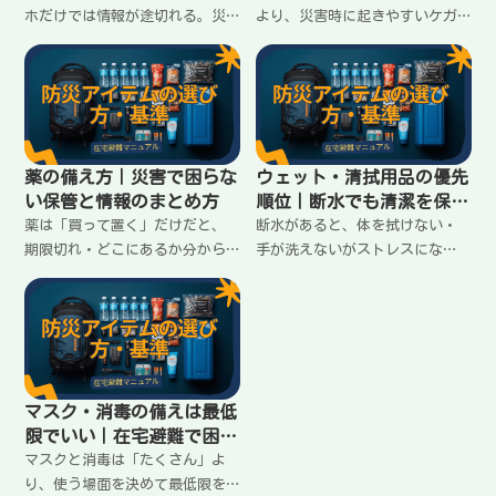
ホだけでは情報が途切れる。災
より、災害時に起きやすいケガ
害用ラジオは「受信」だけでな
に対応できる最低限が大事。家
く、電源・ライト・手回しなど
にある物で補えるものと、買っ
の条件で選ぶと失敗しにくい。
ておくべきものを分けて整理し
在宅避難向けの基準を整理しま
ます。
す。
薬の備え方｜災害で困らな
ウェット・清拭用品の優先
い保管と情報のまとめ方
順位｜断水でも清潔を保つ
最小セット
薬は「買って置く」だけだと、
断水があると、体を拭けない・
期限切れ・どこにあるか分から
手が洗えないがストレスにな
ない・飲み合わせが不安で止ま
る。ウェットティッシュと清拭
る。常備薬と処方薬の備え方、
シートは役割が違う。最低限そ
保管場所、メモしておく情報を
ろえる順番、使いどころ、無駄
在宅避難向けに整理します。
を増やさない考え方を在宅避難
向けに整理します。
マスク・消毒の備えは最低
限でいい｜在宅避難で困ら
ないライン
マスクと消毒は「たくさん」よ
り、使う場面を決めて最低限を