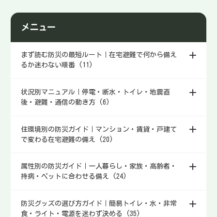
揃えるのが続く。在宅避難で必
要になる状況、備える量の考え
メニュー
方、置き場所と使い方のコツを
まとめます。
まず読む防災の最短ルート｜在宅避難で何から備え
るか迷わない順番 (11)
状況別マニュアル｜停電・断水・トイレ・地震直
後・避難・通信の動き方 (6)
住環境別の防災ガイド｜マンション・賃貸・戸建て
で変わる在宅避難の備え (20)
属性別の防災ガイド｜一人暮らし・家族・高齢者・
持病・ペットに合わせる備え (24)
防災グッズの選び方ガイド｜簡易トイレ・水・非常
食・ライト・電源を迷わず決める (35)