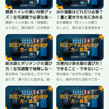
簡易トイレの臭い対策グッ
水の備蓄はどれだけ必要？
ズ｜在宅避難で必要な条件
｜量と置き方を先に決める
はこれ
簡易トイレの臭いは「消臭剤」
水の備蓄は「何リットル買う
より先に、袋の強さ・口が閉ま
か」より、飲む水と生活用水を
るか・二重化・保管容器で決ま
分けて、置き方まで決めると続
る。在宅避難で臭いを広げない
く。3日・7日の目安、家で無理
ために必要な条件と揃え方をま
なく置ける配置、足りない時の
とめます。
優先順位をまとめます。
給水袋とポリタンクの選び
災害向け浄水器の選び方｜
方｜在宅避難で後悔しない
できること・できないこと
条件
を先に知る
断水時は「水がある」だけでは
浄水器は「水を作る魔法」では
足りず、運べないと詰まる。給
なく、条件が合えば助けにな
水袋とポリタンクは、運びやす
る“補助”。在宅避難で後悔し
さ・注ぎやすさ・置ける形で選
ないために、浄水器でできるこ
ぶのがコツ。失敗しない条件と
と／難しいこと、選ぶ基準（除
使い分けをまとめます。
去対象・容量・手入れ）を整理
します。