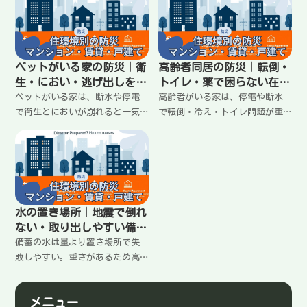
認、情報確認の順番を決めるの
く、床を空けて、重い物を下に
が大事。夜に困らないライトの
置き、動線を守ること。子ども
定位置や寝室の整え方もまとめ
が続けやすいルールと配置のコ
ます。
ツをわかりやすくまとめます。
ペットがいる家の防災｜衛
高齢者同居の防災｜転倒・
生・におい・逃げ出しを減
トイレ・薬で困らない在宅
らす在宅避難の備え
避難の準備
ペットがいる家は、断水や停電
高齢者がいる家は、停電や断水
で衛生とにおいが崩れると一気
で転倒・冷え・トイレ問題が重
にきつくなる。大事なのは、排
なると一気に厳しくなる。大事
泄まわりの運用、いつものごは
なのは「できることを増やす」
んと水、逃げ出し防止、避難の
より、動きを減らして安全に回
合図を決めておくこと。家に留
すこと。転倒を減らす配置、ト
まる前提で、困りごとを減らす
イレの切り替え、薬と連絡先の
備え方を整理します。
まとめ方をわかりやすく整理し
水の置き場所｜地震で倒れ
ます。
ない・取り出しやすい備蓄
の置き方
備蓄の水は量より置き場所で失
敗しやすい。重さがあるため高
い所は危険で、玄関や通路を塞
ぐと生活が回りにくくなる。地
メニュー
震で倒れにくい置き方、分散の