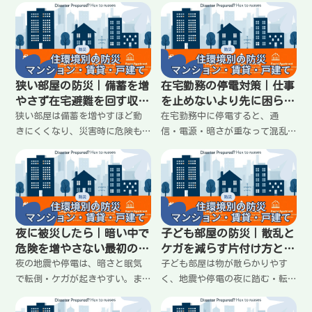
し、体温を落とさない過ごし方
回数を減らす・運べる単位にす
を決めておくこと。部屋の使い
る・家族で役割を決めるなど、
方、服の重ね方、寝るときの工
車なしでも在宅避難を回すコツ
夫、家族での過ごし方までわか
を整理します。
りやすく整理します。
狭い部屋の防災｜備蓄を増
在宅勤務の停電対策｜仕事
やさず在宅避難を回す収納
を止めないより先に困らな
と動線の作り方
い準備と連絡の決め方
狭い部屋は備蓄を増やすほど動
在宅勤務中に停電すると、通
きにくくなり、災害時に危険も
信・電源・暗さが重なって混乱
増える。大事なのは量より「置
しやすい。大事なのは「無理に
き方」。水・トイレ・食を分散
続ける」より、まず安全と最低
し、玄関と通路を塞がず、取り
限の連絡を確保すること。充電
出しやすい定位置を作ること
の優先順位、Wi-Fiが落ちたとき
で、少ない備蓄でも回る形を整
の動き、会社への連絡テンプ
える方法を紹介します。
レ、作業の切り替えまでわかり
夜に被災したら｜暗い中で
子ども部屋の防災｜散乱と
やすく整理。
危険を増やさない最初の動
ケガを減らす片付け方と安
き方
全な置き方
夜の地震や停電は、暗さと眠気
子ども部屋は物が散らかりやす
で転倒・ケガが起きやすい。ま
く、地震や停電の夜に踏む・転
ずは動かず、ライトで足元を確
ぶ・ぶつかるが起きやすい。大
保し、家族の安全確認と火元確
事なのは完璧な片付けではな