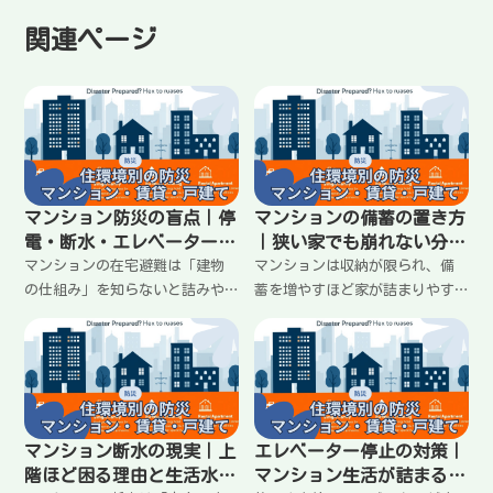
関連ページ
マンション防災の盲点｜停
マンションの備蓄の置き方
電・断水・エレベーター停
｜狭い家でも崩れない分散
止で生活が止まる順番
収納と動線の作り方
マンションの在宅避難は「建物
マンションは収納が限られ、備
の仕組み」を知らないと詰みや
蓄を増やすほど家が詰まりやす
すい。停電による断水・エレベ
い。だから「量」より「置き
ーター停止、トイレやゴミ、情
方」が重要。水・トイレ・食料
報の入り方など盲点を整理し、
を分散し、玄関・廊下・キッチ
最初にやること（順番）を固定
ンの動線を崩さない収納ルー
して迷いを減らす。
ル、上階で運べない問題への対
策まで整理。
マンション断水の現実｜上
エレベーター停止の対策｜
階ほど困る理由と生活水を
マンション生活が詰まるポ