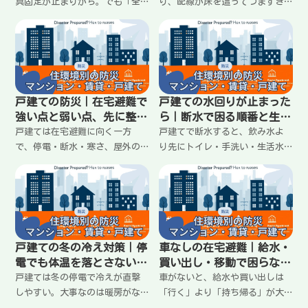
具固定が止まりがち。でも「全
り、配線が床を這ってつまずき
部固定」じゃなくていい。寝る
やすい。停電時は暗さと充電不
場所の近く、背の高い棚など危
足が重なるので、ライトと充電
ない順に、つっぱりや滑り止
の置き場所を決めておくのが効
め、配置替えで転倒リスクを減
果的。延長コードの使い方、足
らす方法をわかりやすくまとめ
元の危険を減らす配線整理、停
ます。
電時の充電ルールまでわかりや
戸建ての防災｜在宅避難で
戸建ての水回りが止まった
すく整理します。
強い点と弱い点、先に整え
ら｜断水で困る順番と生活
る順番
水を回すコツ
戸建ては在宅避難に向く一方
戸建てで断水すると、飲み水よ
で、停電・断水・寒さ、屋外の
り先にトイレ・手洗い・生活水
片付けなど困りごとを自分で抱
が詰まりやすい。水の使い道を
えやすい。戸建ての強み（自由
固定し、無駄を減らして回すの
度・収納・自宅周り）と弱み
が現実的。生活水の使い方、手
（復旧待ち・水回り・防犯）を
を汚さない工夫、トイレは流さ
整理し、最初に手を付ける順番
ない運用への切り替えまでわか
をわかりやすくまとめます。
りやすく整理します。
戸建ての冬の冷え対策｜停
車なしの在宅避難｜給水・
電でも体温を落とさない過
買い出し・移動で困らない
ごし方のコツ
備え方と考え方
戸建ては冬の停電で冷えが直撃
車がないと、給水や買い出しは
しやすい。大事なのは暖房がな
「行く」より「持ち帰る」が大
い前提で、冷える原因を減ら
変。重い物を運べない前提で、