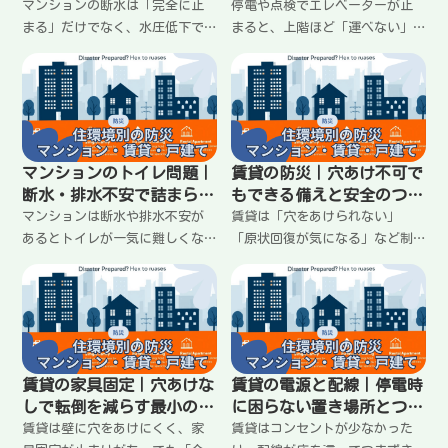
回す工夫
イントと最小の段取り
マンションの断水は「完全に止
停電や点検でエレベーターが止
まる」だけでなく、水圧低下で
まると、上階ほど「運べない」
出にくい状態も起きる。上階が
が問題になる。水・食料・ゴ
不利になりやすく、トイレ・手
ミ・トイレ用品・通院・子ども
洗い・生活水が詰まりやすい。
やペットで生活が詰まりやすい
飲み水より先に困る場面と、使
場面を整理し、玄関の最低限セ
い道を固定して回す最小の工夫
ット、運搬の分散、家族の役割
を整理します。
固定で回す方法をまとめまし
マンションのトイレ問題｜
賃貸の防災｜穴あけ不可で
た。
断水・排水不安で詰まらな
もできる備えと安全のつく
い「流さない運用」の作り
り方
マンションは断水や排水不安が
賃貸は「穴をあけられない」
方
あるとトイレが一気に難しくな
「原状回復が気になる」など制
る。無理に流すと詰まりや逆流
約がある分、備えが止まりが
のリスクも。簡易トイレへ切り
ち。けれど工夫すれば安全は十
替える判断基準、臭い・保管・
分つくれます。家具の転倒対
衛生を崩さない運用、家族で揉
策、収納のコツ、電源・配線の
めないルールまで最短で整理し
整え方まで、賃貸向けにわかり
ます。
やすく整理します。
賃貸の家具固定｜穴あけな
賃貸の電源と配線｜停電時
しで転倒を減らす最小のや
に困らない置き場所とつま
り方
ずかない整理
賃貸は壁に穴をあけにくく、家
賃貸はコンセントが少なかった