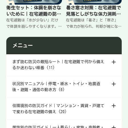
難向けの最小構成と選び方、い
使い方、選び方、いちおし機
衛生セット：体調を崩さな
暑さ寒さ対策：在宅避難で
ちおし商品、買った直後にやる
種、買ったらやることまでまと
いために｜在宅避難の防災
見落としがちな体力消耗を
ことまでまとめました。
めました。
マニュアル
止める｜在宅避難の防災マ
在宅避難は「水が少ない」だけ
在宅避難は「暑さ」と「寒さ」
ニュアル
で体調を崩しやすくなります。
で体力が削られ、判断が雑にな
手・口・体・ゴミ（におい）の4
りやすいのが落とし穴です。対
点を先に決めておくと、ムリな
策は難しくなく、①風（送風）
メニュー
く清潔を保てます。最低限の衛
②冷やす（首・タオル）③保温
生セットの中身、選び方、いち
（寝具＋断熱）④局所加温（カ
おし商品、買ったらやることま
イロ）の4本を先に決めておけば
まず読む防災の最短ルート｜在宅避難で何から備え
でまとめました。
OK。停電時でも現実的に使える
るか迷わない順番 (11)
アイテムと、買った直後にやる
ことまでまとめました。
状況別マニュアル｜停電・断水・トイレ・地震直
後・避難・通信の動き方 (6)
住環境別の防災ガイド｜マンション・賃貸・戸建て
で変わる在宅避難の備え (20)
属性別の防災ガイド｜一人暮らし・家族・高齢者・