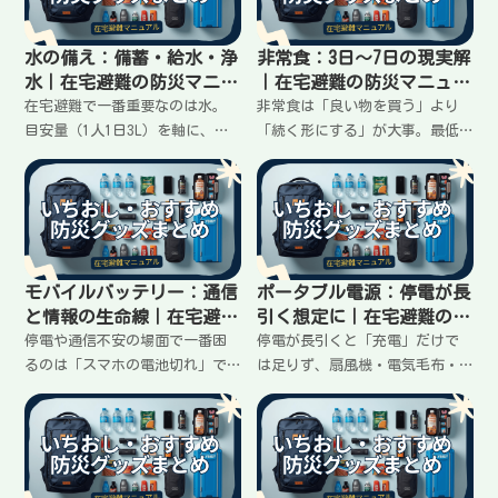
した。
までまとめました。
水の備え：備蓄・給水・浄
非常食：3日〜7日の現実解
水｜在宅避難の防災マニュ
｜在宅避難の防災マニュア
アル
ル
在宅避難で一番重要なのは水。
非常食は「良い物を買う」より
目安量（1人1日3L）を軸に、①
「続く形にする」が大事。最低3
飲む水の備蓄②給水で運ぶ容器
日分、できれば1週間分を、主
③浄水の考え方まで、迷わない
食・おかず・甘い物・飲み物の4
ように「3段」で整理しました。
点で迷わず組めるように、いち
おしだけでまとめます。
モバイルバッテリー：通信
ポータブル電源：停電が長
と情報の生命線｜在宅避難
引く想定に｜在宅避難の防
の防災マニュアル
災マニュアル
停電や通信不安の場面で一番困
停電が長引くと「充電」だけで
るのは「スマホの電池切れ」で
は足りず、扇風機・電気毛布・
す。モバイルバッテリーは性能
小型家電まで動かしたくなりま
比較より、①容量
す。ポータブル電源は、容量
（10000/20000）②出力（USB-C
（Wh）と定格出力（W）を先に決
PD）③ケーブルの3点を先に決め
めて、用途を絞れば失敗しませ
ておくと失敗しません。在宅避
ん。在宅避難で現実的に役立つ