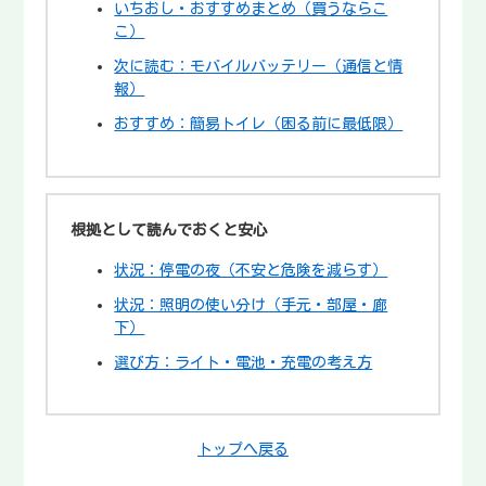
いちおし・おすすめまとめ（買うならこ
こ）
次に読む：モバイルバッテリー（通信と情
報）
おすすめ：簡易トイレ（困る前に最低限）
根拠として読んでおくと安心
状況：停電の夜（不安と危険を減らす）
状況：照明の使い分け（手元・部屋・廊
下）
選び方：ライト・電池・充電の考え方
トップへ戻る