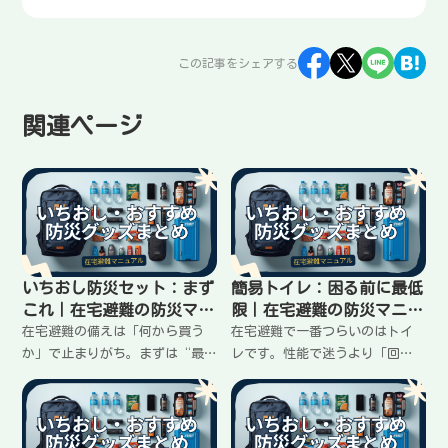
この記事をシェアする
関連ページ
いちおし防災セット：まず
簡易トイレ：困る前に最低
これ｜在宅避難の防災マニ
限｜在宅避難の防災マニュ
ュアル
アル
在宅避難の備えは「何から買う
在宅避難で一番つらいのはトイ
か」で止まりがち。まずは“最
レです。性能で迷うより「回
初の一袋”として防災セットを1
数」と「におい対策」だけ先に
つ決めると、一気に前に進みま
決めておくと失敗しません。必
す。失敗しない選び方と、買っ
要回数の目安、選び方、いちお
た直後にやることまでまとめま
し商品、買った直後にやること