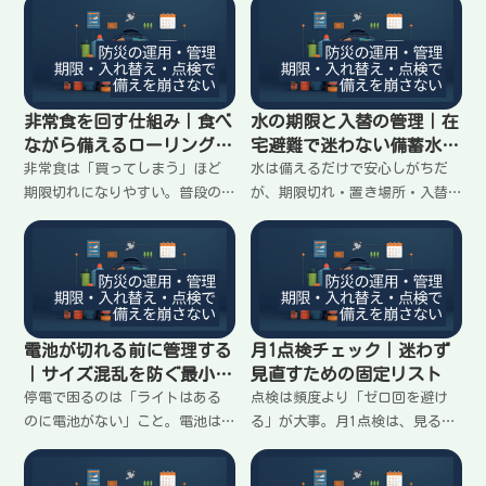
非常食を回す仕組み｜食べ
水の期限と入替の管理｜在
ながら備えるローリングの
宅避難で迷わない備蓄水の
作り方
回し方
非常食は「買ってしまう」ほど
水は備えるだけで安心しがちだ
期限切れになりやすい。普段の
が、期限切れ・置き場所・入替
食事に混ぜ、食べた分を戻すだ
が難しい。飲む水を切らさない
けで崩れにくくなる。種類の絞
ために、期限の見方、入替のタ
り方、置き場所、食べるタイミ
イミング、分散の置き方を「迷
ングの決め方を在宅避難向けに
わない形」で整理します。
整理します。
電池が切れる前に管理する
月1点検チェック｜迷わず
｜サイズ混乱を防ぐ最小ル
見直すための固定リスト
ール
停電で困るのは「ライトはある
点検は頻度より「ゼロ回を避け
のに電池がない」こと。電池は
る」が大事。月1点検は、見る場
サイズが混ざると崩れやすい。
所と項目を固定すると続く。
必要な種類の絞り方、保管場
水・食・トイレ・ライト・電源