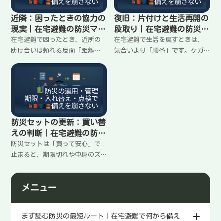
とめます。
近隣：困ったときの協力の
復旧：片付けと生活再開の
現実｜在宅避難の防災マニ
段取り｜在宅避難の防災マ
ュアル
ニュアル
在宅避難で困ったとき、近所の
在宅避難で生活を戻すときは、
助け合いは頼れる反面「距離
気合いより「順番」です。ケガ
感」を間違えるとしんどくなり
を増やさず、疲れを溜めずに、
ます。無理なく続けられる協力
片付け→衛生→電気・水→食事
の作り方と、頼る/断るの線引き
→睡眠の順で戻す段取りをまと
を、現実的な手順でまとめま
めます。
す。
防災セットの更新：買い替
えの判断｜在宅避難の防災
マニュアル
防災セットは「買って安心」で
止まると、期限切れや中身のズ
レで当日に困ります。買い替え
るか、足すか、減らすかを迷わ
メニュー
ないように、更新の判断基準と
最小の点検手順をまとめます。
まず読む防災の最短ルート｜在宅避難で何から備え