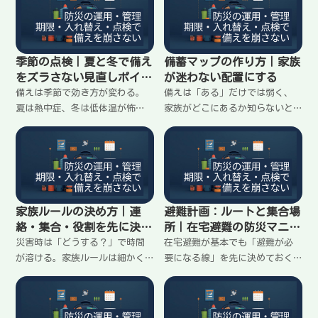
所、入替のタイミングを在宅避
など、在宅避難で最低限確認す
難向けに最小ルールで整理しま
るチェックをまとめます。
す。
季節の点検｜夏と冬で備え
備蓄マップの作り方｜家族
をズラさない見直しポイン
が迷わない配置にする
ト
備えは季節で効き方が変わる。
備えは「ある」だけでは弱く、
夏は熱中症、冬は低体温が怖
家族がどこにあるか知らないと
い。季節の点検は「増やす」よ
使えない。備蓄マップは完璧な
り、置き場所と使える状態を整
一覧より、場所を固定して共有
えるのが目的。夏/冬それぞれの
するのが目的。家の中の分散配
見直しポイントを在宅避難向け
置と、最小で作れるマップの作
に整理します。
り方を在宅避難向けに整理しま
す。
家族ルールの決め方｜連
避難計画：ルートと集合場
絡・集合・役割を先に決め
所｜在宅避難の防災マニュ
て迷わない
アル
災害時は「どうする？」で時間
在宅避難が基本でも「避難が必
が溶ける。家族ルールは細かく
要になる線」を先に決めておく
決めるより、連絡手段・集合の
と、当日に迷いません。家族の
基準・役割の最低限を先に決め
集合場所（近い/遠い）と避難ル
ておくと迷いが減る。在宅避難
ート（2本）を、ムリなく続けら