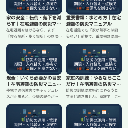
向けに現実的な決め方を整理し
れる形で作る手順をまとめま
ます。
す。
家の安全：転倒・落下を減
重要書類：まとめ方｜在宅
らす｜在宅避難の防災マニ
避難の防災マニュアル
ュアル
在宅避難を続けるなら、まず
在宅避難でも「家が無事とは限
「寝る場所・歩く場所」の危険
らない」前提で、重要書類は最
を減らすのが先です。家具の転
小セットでまとめておくと安心
倒、物の落下、ガラスの破片で
です。全部を揃えるより、再発
動けなくなるのを防ぐために、
行に時間がかかるものから優先
今夜からできる順番と最低限の
して、持ち出せる形にする手順
対策をまとめます。
をまとめます。
現金：いくら必要かの目安
家庭内訓練：やるならここ
｜在宅避難の防災マニュア
だけ｜在宅避難の防災マニ
ル
ュアル
停電や通信障害でキャッシュレ
防災の訓練は本格的にやろうと
スが止まると、少額の現金が
すると続きません。家族で「こ
「買える・動ける」を作りま
れだけやれば当日動ける」最小
す。家族人数と在宅避難の想定
セットに絞って、5〜10分で終わ
日数から、最低いくら用意し、
る家庭内訓練の手順をまとめま
どこに分けて置くかの目安をま
す。