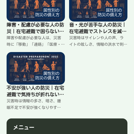
整えること。家に留まる前提
ことではなく、見る場所と連絡
で、置き場所の決め方、処理の
先を少数に決めること。家に留
流れ、避難時の動き方をわかり
まる前提で、迷わない情報ルー
やすくまとめます。
トを整理します。
障害・配慮が必要な人の防
音・光が苦手な人の防災｜
災｜在宅避難で困らない優
在宅避難でストレスを減ら
先順位（移動・連絡・医
す準備（避難場所の作り
障害や配慮が必要な人は、災害
災害時はサイレンや人の声、ラ
療）
方）
時に「移動」「連絡」「医療・
イトの眩しさ、情報の洪水で刺
機器」「トイレ・衛生」で困り
激が増える。音や光が苦手な人
やすい。大切なのは備えを増や
は、それだけで体力が削られや
すことより、困る順番を決めて
すい。大事なのは備えを増やす
先回りすること。家に留まる前
ことより、刺激を減らせる場所
提で、最低限の準備をわかりや
とやり方を先に決めること。家
すく整理します。
に留まる前提で整理します。
不安が強い人の防災｜在宅
避難で気持ちが折れない工
夫（やることを減らす）
災害時は情報の多さ、暗さ、睡
眠不足で不安が強くなりやす
い。大切なのは気合ではなく、
不安が増える条件を減らして
メニュー
「今日やること」を小さくする
こと。家に留まる前提で、落ち