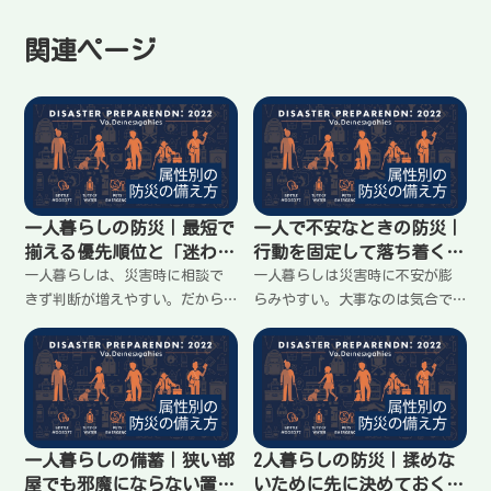
関連ページ
一人暮らしの防災｜最短で
一人で不安なときの防災｜
揃える優先順位と「迷わな
行動を固定して落ち着くた
い」準備
めの手順
一人暮らしは、災害時に相談で
一人暮らしは災害時に不安が膨
きず判断が増えやすい。だから
らみやすい。大事なのは気合で
物を増やすより、優先順位を決
はなく「何をするか」を先に固
めて迷いを減らすのが大事。停
定して迷いを減らすこと。夜・
電・断水・トイレ・情報・体温
停電・断水でも動けるように、
の順で、最低限の備えと動き方
最初の10分、1時間、情報の見
をわかりやすく整理します。
方、連絡のルールをわかりやす
く整理します。
一人暮らしの備蓄｜狭い部
2人暮らしの防災｜揉めな
屋でも邪魔にならない置き
いために先に決めておくこ