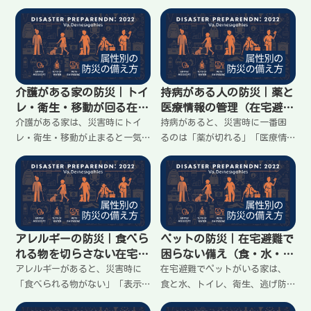
方」で困りやすい。停電で暗
レ」が直撃しやすい。大事なの
い、連絡が乱れる、見知らぬ人
は備えを増やすことより、体調
が来るなど、よくある場面で安
が崩れない順番を先に決めるこ
全を落とさないコツを整理。怖
と。家に留まる前提で、服薬管
がらせず、今日決められること
理、動き方、困りやすい場面の
だけに絞ってまとめます。
対策をわかりやすくまとめま
介護がある家の防災｜トイ
持病がある人の防災｜薬と
す。
レ・衛生・移動が回る在宅
医療情報の管理（在宅避難
避難の準備
で困らない準備）
介護がある家は、災害時にトイ
持病があると、災害時に一番困
レ・衛生・移動が止まると一気
るのは「薬が切れる」「医療情
に回らなくなる。大事なのは備
報が出せない」「いつもの受診
えを増やすことより、介助が続
先に頼れない」こと。備えを増
く形を先に作ること。家に留ま
やすより、薬の置き場所と情報
る前提で、最低限の決め事と置
のまとめ方を決めておくと安
き場所、困りやすい場面の対策
心。家に留まる前提で、今日で
を整理します。
きる最小の準備を整理します。
アレルギーの防災｜食べら
ペットの防災｜在宅避難で
れる物を切らさない在宅避
困らない備え（食・水・ト
難の備え方
イレ・逃げ防止）
アレルギーがあると、災害時に
在宅避難でペットがいる家は、
「食べられる物がない」「表示
食と水、トイレ、衛生、逃げ防
が見づらい」「混ざる」が不安
止が最優先。大事なのは備えを