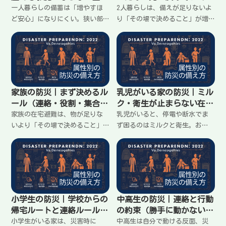
方と最低限の考え方
と（役割・連絡・電池）
一人暮らしの備蓄は「増やすほ
2人暮らしは、備えが足りないよ
ど安心」になりにくい。狭い部
り「その場で決めること」が増
屋では通路が塞がると危険が増
えると揉めやすい。連絡の順
え、停電の夜はつまずきやす
番、充電の優先、トイレの切り
い。量より置き方を優先し、
替え、置き場所のルールを先に
水・トイレ・明かりを分散し
決めておくとラク。家に留まる
て、すぐ使える定位置を作る方
前提で、最低限の決め事をわか
法を整理します。
りやすく整理します。
家族の防災｜まず決めるル
乳児がいる家の防災｜ミル
ール（連絡・役割・集合）
ク・衛生が止まらない在宅
で揉めない
避難の準備
家族の在宅避難は、物が足りな
乳児がいると、停電や断水でま
いより「その場で決めること」
ず困るのはミルクと衛生。お
が増えると揉めやすい。連絡の
湯・水・哺乳瓶の洗浄、オムツ
出し方、役割、集合場所、スマ
と処理、手洗いが崩れると一気
ホと電池、トイレの切り替えだ
に回らなくなる。家に留まる前
け先に決めておけば、落ち着い
提で、最低限そろえる物と、や
て動ける。家族で共有しやすい
り方をラクにするコツをまとめ
形で整理します。
ます。
小学生の防災｜学校からの
中高生の防災｜連絡と行動
帰宅ルートと連絡ルール
の約束（勝手に動かない）
（迷わない準備）
を決める
小学生がいる家は、災害時に
中高生は自分で動ける反面、災