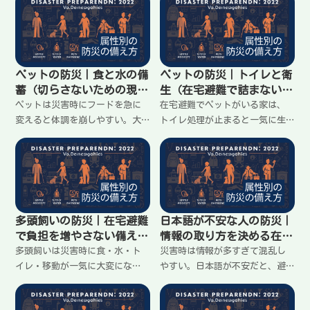
になる。大事なのは備蓄を増や
増やすより、いつもの世話が止
すことより、食べられる物を決
まらない形を作ること。家に留
めて、置き場所と共有ルールを
まる前提で、最低限の準備と、
作ること。家に留まる前提で、
今日決められることをまとめま
今日できる最小の準備を整理し
す。
ペットの防災｜食と水の備
ペットの防災｜トイレと衛
ます。
蓄（切らさないための現実
生（在宅避難で詰まない準
ライン）
備）
ペットは災害時にフードを急に
在宅避難でペットがいる家は、
変えると体調を崩しやすい。大
トイレ処理が止まると一気に生
事なのは量を増やすより、いつ
活が崩れる。におい、衛生、片
ものフードを切らさない仕組み
付け、ゴミの置き場が問題にな
を作ること。断水時の飲み水の
る。大事なのは量より「処理で
考え方も含め、在宅避難前提で
きる流れ」を作ること。家に留
分かりやすく整理します。
まる前提で、最低限の整え方を
整理します。
多頭飼いの防災｜在宅避難
日本語が不安な人の防災｜
で負担を増やさない備え方
情報の取り方を決める在宅
（食・トイレ・避難）
避難の準備
多頭飼いは災害時に食・水・ト
災害時は情報が多すぎて混乱し
イレ・移動が一気に大変にな
やすい。日本語が不安だと、避
る。大事なのは備えを倍にする
難情報や支援の案内を取りこぼ
ことより、作業が増えない形に
しやすい。大事なのは全部追う