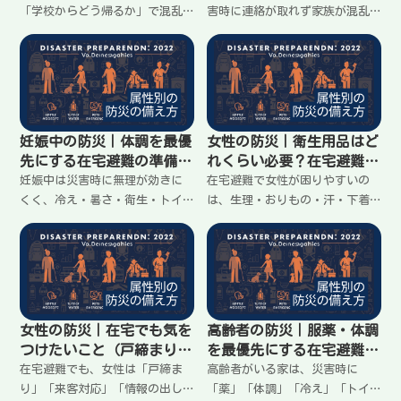
「学校からどう帰るか」で混乱
害時に連絡が取れず家族が混乱
しやすい。迎えに行く／行かな
しやすい。大事なのは細かい指
いの判断、帰宅ルート、集合場
示ではなく「どこにいるか」
所、連絡の取り方を先に決めて
「どこに向かうか」を共有でき
おけば安心。子どもに伝えやす
る約束。連絡の方法、集合場
い形で、家に留まる前提の準備
所、帰宅の判断をわかりやすく
を整理します。
まとめます。
妊娠中の防災｜体調を最優
女性の防災｜衛生用品はど
先にする在宅避難の準備
れくらい必要？在宅避難の
（無理しない）
現実ライン
妊娠中は災害時に無理が効きに
在宅避難で女性が困りやすいの
くく、冷え・暑さ・衛生・トイ
は、生理・おりもの・汗・下着
レが直撃しやすい。大事なのは
などの衛生。断水やゴミ収集の
頑張ることより、体調が崩れな
遅れで不快が積み重なる。必要
い形を先に作ること。家に留ま
以上に増やすより、使う場所と
る前提で、動き方、置き場所、
捨て方を決めるのが大事。最低
最低限の備えをわかりやすく整
限の考え方と整え方をわかりや
理します。
すく整理します。
女性の防災｜在宅でも気を
高齢者の防災｜服薬・体調
つけたいこと（戸締まり・
を最優先にする在宅避難の
連絡・来客対応）
準備
在宅避難でも、女性は「戸締ま
高齢者がいる家は、災害時に
り」「来客対応」「情報の出し
「薬」「体調」「冷え」「トイ