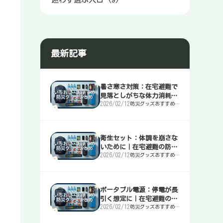
最新記事
暑さ寒さ対策：在宅避難で
見落としがちな体力消耗を
2026/02/12
防災グッズおすすめま
止める｜在宅避難の防災マ
とめ｜簡易トイレ・
ニュアル
水・非常食・電源を迷
わず選ぶ入口
衛生セット：体調を崩さな
いために｜在宅避難の防災
2026/02/12
防災グッズおすすめま
マニュアル
とめ｜簡易トイレ・
水・非常食・電源を迷
わず選ぶ入口
ポータブル電源：停電が長
引く想定に｜在宅避難の防
2026/02/12
防災グッズおすすめま
災マニュアル
とめ｜簡易トイレ・
水・非常食・電源を迷
わず選ぶ入口