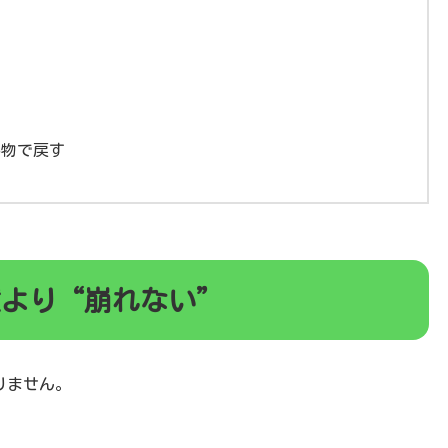
）
い物で戻す
璧より“崩れない”
りません。