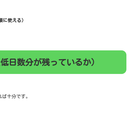
順に使える）
最低日数分が残っているか）
れば十分です。