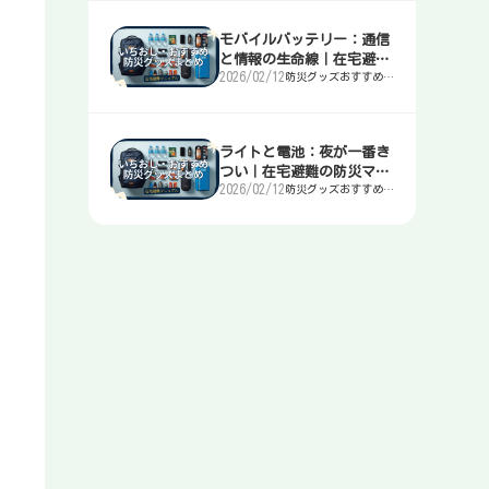
モバイルバッテリー：通信
と情報の生命線｜在宅避難
2026/02/12
防災グッズおすすめま
の防災マニュアル
とめ｜簡易トイレ・
水・非常食・電源を迷
わず選ぶ入口
ライトと電池：夜が一番き
つい｜在宅避難の防災マニ
2026/02/12
防災グッズおすすめま
ュアル
とめ｜簡易トイレ・
水・非常食・電源を迷
わず選ぶ入口