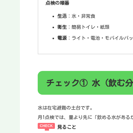
点検の順番
生活
：水・非常食
衛生
：簡易トイレ・紙類
電源
：ライト・電池・モバイルバ
チェック① 水（飲む
水は在宅避難の土台です。
月1点検では、量より先に「飲める水がある
見ること