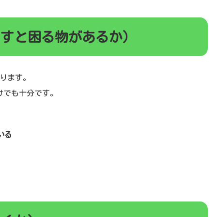
らすと困る物があるか）
ります。
けでも十分です。
いる