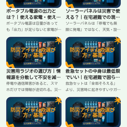
す。
ます。
ポータブル電源の出力と
ソーラーパネルは災害で使
は？｜使える家電・使えな
える？｜在宅避難での現実
い家電の分かれ目
ライン
ポータブル電源は容量があって
ソーラーパネルは「停電でも無
も「出力」が足りないと家電が
限に発電」ではなく、天気・設
動かない。AC出力の見方、W数で
置・出力で期待がズレやすい。
の分かれ目、在宅避難で優先す
在宅避難で役に立つ場面、難し
べき家電の考え方を分かりやす
い場面、選ぶときの現実的な基
くまとめます。
準をまとめます。
災害用ラジオの選び方｜情
救急セットの中身は最低限
報源を分散して不安を減ら
でいい｜在宅避難で困らな
す
い揃え方
停電や通信障害があると、スマ
救急セットは「全部そろえる」
ホだけでは情報が途切れる。災
より、災害時に起きやすいケガ
害用ラジオは「受信」だけでな
に対応できる最低限が大事。家
く、電源・ライト・手回しなど
にある物で補えるものと、買っ
の条件で選ぶと失敗しにくい。
ておくべきものを分けて整理し
在宅避難向けの基準を整理しま
ます。
す。