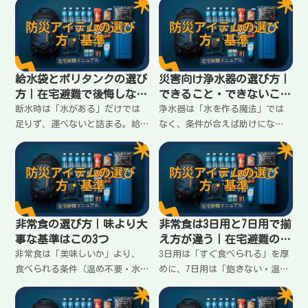
る。在宅避難で臭いを広げない
く。3日・7日の目安、家で無理
ために必要な条件と揃え方をま
なく置ける配置、足りない時の
とめます。
優先順位をまとめます。
給水袋とポリタンクの選び
災害向け浄水器の選び方｜
方｜在宅避難で後悔しない
できること・できないこと
条件
を先に知る
断水時は「水がある」だけでは
浄水器は「水を作る魔法」では
足りず、運べないと詰まる。給
なく、条件が合えば助けにな
水袋とポリタンクは、運びやす
る“補助”。在宅避難で後悔し
さ・注ぎやすさ・置ける形で選
ないために、浄水器でできるこ
ぶのがコツ。失敗しない条件と
と／難しいこと、選ぶ基準（除
使い分けをまとめます。
去対象・容量・手入れ）を整理
します。
非常食の選び方｜味より大
非常食は3日用と7日用で揃
事な基準はこの3つ
え方が違う｜在宅避難の現
実に合わせる
非常食は「美味しいか」より、
3日用は「すぐ食べられる」を厚
食べられる条件（温め不要・水
めに、7日用は「飽きない・温め
不要・食欲が落ちても食べやす
なくても回る」を考える。非常
い）が重要。在宅避難で失敗し
食を3日→7日に伸ばすときの揃