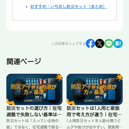
おすすめ：いちおし防災セット（まとめ）
この記事をシェアする
関連ページ
防災セットの選び方｜在宅
防災セットは1人用と家族
避難で失敗しない基準はこ
用で考え方が違う｜在宅避
の3つ
難の揃え方
防災セットは「入っている物の
1人用防災セットを人数分買うと
数」ではなく、在宅避難で困る
ムダや抜けが出やすい。家族用