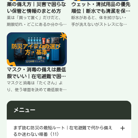
薬の備え方｜災害で困らな
ウェット・清拭用品の優先
い保管と情報のまとめ方
順位｜断水でも清潔を保つ
最小セット
薬は「買って置く」だけだと、
断水があると、体を拭けない・
期限切れ・どこにあるか分から
手が洗えないがストレスにな
ない・飲み合わせが不安で止ま
る。ウェットティッシュと清拭
る。常備薬と処方薬の備え方、
シートは役割が違う。最低限そ
保管場所、メモしておく情報を
ろえる順番、使いどころ、無駄
在宅避難向けに整理します。
を増やさない考え方を在宅避難
向けに整理します。
マスク・消毒の備えは最低
限でいい｜在宅避難で困ら
ないライン
マスクと消毒は「たくさん」よ
り、使う場面を決めて最低限を
揃えるのが続く。在宅避難で必
要になる状況、備える量の考え
メニュー
方、置き場所と使い方のコツを
まとめます。
まず読む防災の最短ルート｜在宅避難で何から備え
るか迷わない順番 (11)