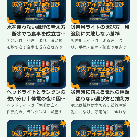
ない3つの基準と、買う順番をま
え方の違いと、失敗しない組み
とめます。
立てをまとめます。
水を使わない調理の考え方
災害用ライトの選び方｜用
｜断水でも食事を成立させ
途別に失敗しない基準
るコツ
断水時は「料理」より、洗い物
災害用ライトは「明るさ」よ
を増やさず食事を成立させるの
り、手元・部屋・移動の用途で
が優先。使い捨て・湯せん・袋
分けて選ぶと失敗が減る。停電
調理などの考え方と、在宅避難
時に困らないための必要数の考
で無理なく回す順番をまとめま
え方と、電池・充電の落とし穴
す。
も整理します。
ヘッドライトとランタンの
災害時に備える電池の種類
使い分け｜停電の夜に困ら
｜迷わない選び方と揃え方
ない選び方
ヘッドライトは「両手が空く」
電池は種類が増えるほど管理が
作業向き、ランタンは「部屋を
難しくなり、停電時に「合わな
照らす」安心向き。停電の夜に
い」で詰まる。単三・単四を軸
困らないための役割分担と、家
に揃える考え方、充電池の扱
での置き場所の決め方をまとめ
い、交換の優先順位を在宅避難