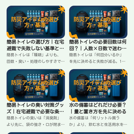
順（トイレ・水・明かり）に耐
は「共有できる物」と「人数分
えられるかで選ぶ。買ってから
必要な物」を分けるのがコツ。
後悔しない3つの基準と、避けた
揃え方の違いと失敗しない分け
い落とし穴をまとめます。
方をまとめます。
簡易トイレの選び方｜在宅
簡易トイレの必要回数は何
避難で失敗しない基準と落
回？｜人数×日数で迷わな
とし穴
い計算
簡易トイレは「種類」よりも、
簡易トイレは「何回分いるか」
回数・臭い・処理のしやすさで
を先に決めると失敗が減る。1人
選ぶ。凝固剤だけ／袋だけで失
あたりの目安回数と、家族人数
敗しないための基準と、家庭で
×日数で必要数を出す手順を、
迷わない揃え方をまとめます。
在宅避難向けに分かりやすく整
理します。
簡易トイレの臭い対策グッ
水の備蓄はどれだけ必要？
ズ｜在宅避難で必要な条件
｜量と置き方を先に決める
はこれ
簡易トイレの臭いは「消臭剤」
水の備蓄は「何リットル買う
より先に、袋の強さ・口が閉ま
か」より、飲む水と生活用水を
るか・二重化・保管容器で決ま
分けて、置き方まで決めると続