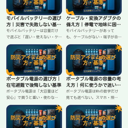
ます。
向けに整理します。
モバイルバッテリーの選び
ケーブル・変換アダプタの
方｜災害で失敗しない基準
備え方｜停電で地味に困る
はこの4つ
ポイント
モバイルバッテリーは容量だけ
モバイルバッテリーがあって
で選ぶと「遅い・使えない・ケ
も、ケーブルがない・端子が合
ーブルがない」で詰まる。在宅
わないと詰まる。家族の端子が
避難で困らないための4つの基準
バラバラでも迷わないように、
（出力・端子・容量・運用）と
最低限揃えるべきケーブルと変
揃え方をまとめます。
換の考え方をまとめます。
ポータブル電源の選び方｜
ポータブル電源の容量の考
在宅避難で後悔しない基準
え方｜何に使うかで迷いを
終わらせる
ポータブル電源は「大容量ほど
ポータブル電源はWhの数字だけ
安心」で買うと重い・使わな
見ても選べない。スマホ・照
い・足りないが起きる。在宅避
明・扇風機など「使いたいも
難で必要なのは“何に使う
の」を先に決め、何時間・何回
か”を先に決めること。失敗し
の目安に落として容量を決める
ない基準と考え方をまとめま
考え方を在宅避難向けに整理し