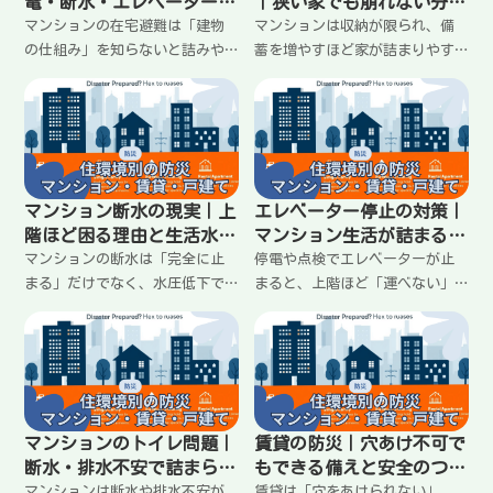
電・断水・エレベーター停
｜狭い家でも崩れない分散
止で生活が止まる順番
収納と動線の作り方
マンションの在宅避難は「建物
マンションは収納が限られ、備
の仕組み」を知らないと詰みや
蓄を増やすほど家が詰まりやす
すい。停電による断水・エレベ
い。だから「量」より「置き
ーター停止、トイレやゴミ、情
方」が重要。水・トイレ・食料
報の入り方など盲点を整理し、
を分散し、玄関・廊下・キッチ
最初にやること（順番）を固定
ンの動線を崩さない収納ルー
して迷いを減らす。
ル、上階で運べない問題への対
策まで整理。
マンション断水の現実｜上
エレベーター停止の対策｜
階ほど困る理由と生活水を
マンション生活が詰まるポ
回す工夫
イントと最小の段取り
マンションの断水は「完全に止
停電や点検でエレベーターが止
まる」だけでなく、水圧低下で
まると、上階ほど「運べない」
出にくい状態も起きる。上階が
が問題になる。水・食料・ゴ
不利になりやすく、トイレ・手
ミ・トイレ用品・通院・子ども
洗い・生活水が詰まりやすい。
やペットで生活が詰まりやすい
飲み水より先に困る場面と、使
場面を整理し、玄関の最低限セ
い道を固定して回す最小の工夫
ット、運搬の分散、家族の役割
を整理します。
固定で回す方法をまとめまし
マンションのトイレ問題｜
賃貸の防災｜穴あけ不可で
た。
断水・排水不安で詰まらな
もできる備えと安全のつく
い「流さない運用」の作り
り方
マンションは断水や排水不安が
賃貸は「穴をあけられない」