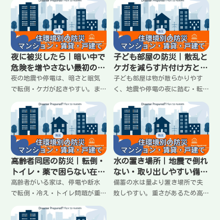
き方」。水・トイレ・食を分散
続ける」より、まず安全と最低
し、玄関と通路を塞がず、取り
限の連絡を確保すること。充電
出しやすい定位置を作ること
の優先順位、Wi-Fiが落ちたとき
で、少ない備蓄でも回る形を整
の動き、会社への連絡テンプ
える方法を紹介します。
レ、作業の切り替えまでわかり
夜に被災したら｜暗い中で
子ども部屋の防災｜散乱と
やすく整理。
危険を増やさない最初の動
ケガを減らす片付け方と安
き方
全な置き方
夜の地震や停電は、暗さと眠気
子ども部屋は物が散らかりやす
で転倒・ケガが起きやすい。ま
く、地震や停電の夜に踏む・転
ずは動かず、ライトで足元を確
ぶ・ぶつかるが起きやすい。大
保し、家族の安全確認と火元確
事なのは完璧な片付けではな
認、情報確認の順番を決めるの
く、床を空けて、重い物を下に
が大事。夜に困らないライトの
置き、動線を守ること。子ども
定位置や寝室の整え方もまとめ
が続けやすいルールと配置のコ
ます。
ツをわかりやすくまとめます。
高齢者同居の防災｜転倒・
水の置き場所｜地震で倒れ
トイレ・薬で困らない在宅
ない・取り出しやすい備蓄
避難の準備
の置き方
高齢者がいる家は、停電や断水
備蓄の水は量より置き場所で失
で転倒・冷え・トイレ問題が重
敗しやすい。重さがあるため高
なると一気に厳しくなる。大事
い所は危険で、玄関や通路を塞
なのは「できることを増やす」
ぐと生活が回りにくくなる。地