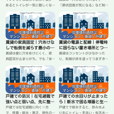
方
あるとトイレが一気に難しくな
「原状回復が気になる」など制
る。無理に流すと詰まりや逆流
約がある分、備えが止まりが
のリスクも。簡易トイレへ切り
ち。けれど工夫すれば安全は十
替える判断基準、臭い・保管・
分つくれます。家具の転倒対
衛生を崩さない運用、家族で揉
策、収納のコツ、電源・配線の
めないルールまで最短で整理し
整え方まで、賃貸向けにわかり
ます。
やすく整理します。
賃貸の家具固定｜穴あけな
賃貸の電源と配線｜停電時
しで転倒を減らす最小のや
に困らない置き場所とつま
り方
ずかない整理
賃貸は壁に穴をあけにくく、家
賃貸はコンセントが少なかった
具固定が止まりがち。でも「全
り、配線が床を這ってつまずき
部固定」じゃなくていい。寝る
やすい。停電時は暗さと充電不
場所の近く、背の高い棚など危
足が重なるので、ライトと充電
ない順に、つっぱりや滑り止
の置き場所を決めておくのが効
め、配置替えで転倒リスクを減
果的。延長コードの使い方、足
らす方法をわかりやすくまとめ
元の危険を減らす配線整理、停
ます。
電時の充電ルールまでわかりや
戸建ての防災｜在宅避難で
戸建ての水回りが止まった
すく整理します。
強い点と弱い点、先に整え
ら｜断水で困る順番と生活
る順番
水を回すコツ
戸建ては在宅避難に向く一方
戸建てで断水すると、飲み水よ
で、停電・断水・寒さ、屋外の
り先にトイレ・手洗い・生活水