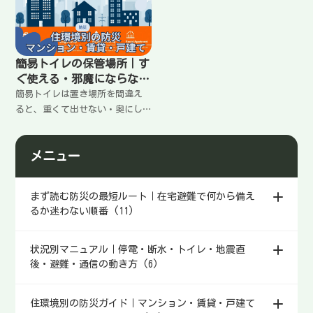
より、動きを減らして安全に回
震で倒れにくい置き方、分散の
すこと。転倒を減らす配置、ト
考え方、取り出しやすい定位置
イレの切り替え、薬と連絡先の
の作り方をわかりやすく整理し
まとめ方をわかりやすく整理し
ます。
簡易トイレの保管場所｜す
ます。
ぐ使える・邪魔にならない
置き方のコツ
簡易トイレは置き場所を間違え
ると、重くて出せない・奥にし
まって忘れる・湿気で劣化する
などで使いにくくなる。家の動
メニュー
線を塞がず、すぐ取り出せる定
位置を作る考え方と、保管で気
をつけたいポイントをわかりや
まず読む防災の最短ルート｜在宅避難で何から備え
すく整理します。
るか迷わない順番 (11)
状況別マニュアル｜停電・断水・トイレ・地震直
後・避難・通信の動き方 (6)
住環境別の防災ガイド｜マンション・賃貸・戸建て