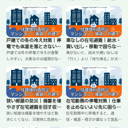
片付けなど困りごとを自分で抱
が詰まりやすい。水の使い道を
えやすい。戸建ての強み（自由
固定し、無駄を減らして回すの
度・収納・自宅周り）と弱み
が現実的。生活水の使い方、手
（復旧待ち・水回り・防犯）を
を汚さない工夫、トイレは流さ
整理し、最初に手を付ける順番
ない運用への切り替えまでわか
をわかりやすくまとめます。
りやすく整理します。
戸建ての冬の冷え対策｜停
車なしの在宅避難｜給水・
電でも体温を落とさない過
買い出し・移動で困らない
ごし方のコツ
備え方と考え方
戸建ては冬の停電で冷えが直撃
車がないと、給水や買い出しは
しやすい。大事なのは暖房がな
「行く」より「持ち帰る」が大
い前提で、冷える原因を減ら
変。重い物を運べない前提で、
し、体温を落とさない過ごし方
回数を減らす・運べる単位にす
を決めておくこと。部屋の使い
る・家族で役割を決めるなど、
方、服の重ね方、寝るときの工
車なしでも在宅避難を回すコツ
夫、家族での過ごし方までわか
を整理します。
りやすく整理します。
狭い部屋の防災｜備蓄を増
在宅勤務の停電対策｜仕事
やさず在宅避難を回す収納
を止めないより先に困らな
と動線の作り方
い準備と連絡の決め方
狭い部屋は備蓄を増やすほど動
在宅勤務中に停電すると、通
きにくくなり、災害時に危険も
信・電源・暗さが重なって混乱
増える。大事なのは量より「置
しやすい。大事なのは「無理に