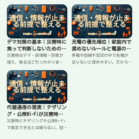
手回し・乾電池・車載ラジオま
にオフライン地図を用意して
で、持ち方の選び方と運用のコ
「避難所・給水・病院・家族の
ツを整理。聞く時間を固定し、
集合」を保存しておくのが強
必要な情報だけ拾って不安を増
い。保存の手順、メモの残し
やさない使い方をまとめまし
方、紙地図の保険まで実用的に
た。
整理。
デマ対策の基本｜災害時に
充電の優先順位｜家庭内で
焦って判断しないための確
揉めないルールと電源の使
認ルール
い分け
災害時はデマ・誤情報・詐欺が
停電や回線不安定の中で充電が
増え、焦るほど引っかかりま
足りないと揉めやすい。だから
す。SNSの情報を鵜呑みにしない
先に優先順位を固定するのが正
確認手順、信頼できる情報源の
解。誰の何を先に充電するか、
持ち方、家族で揉めない判断ル
モバイルバッテリーの使いどこ
ール、拡散しないコツまで、最
ろ、家の電源復旧時の順番、
小で回る形に整理します。
車・手回し等の使い分けまで最
短で整理。
代替通信の現実｜テザリン
グ・公衆Wi-Fiが災害時に
当てにならない理由と使い
災害時にテザリングや公衆Wi-Fi
方
で復活できるとは限らない。回
線混雑・基地局停止・電池消