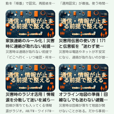
動を「順番」で固定。再接続を
「運用固定」が最強。使う時間
繰り返して電池を溶かさない、
を決める、通信を減らす、画面
家族へ通る短文テンプレ、情報
と通知を絞る、寒さで電池が落
源の切り替え、やらない方がい
ちる対策、充電の無駄を消すコ
い行動まで。通信が止まる前提
ツまで。家族で揉めないための
で最短で回す。
土台も作れます。
家族連絡のルール化｜災害
災害用伝言の使い方｜171
時に連絡が取れない前提で
と伝言板を“迷わず使
決める最小セット
う”ための家族ルール
災害時は連絡が取れない前提で
災害時は電話やネットが不安定
「どこへ行く・いつ確認・何を
になり、連絡が取れないのが普
送る」を固定すると迷いが消え
通。災害用伝言ダイヤル171や各
ます。集合場所の決め方、短文
社の災害用伝言板を、当日迷わ
テンプレ、安否確認の順番、子
ず使うための「家族のキー（番
どもがいる場合のルールまで、
号）」「短文テンプレ」「使う
家庭でそのまま使える形で整
順番」を固定して整理します。
理。
災害時のラジオ活用｜情報
オフライン地図の準備｜回
源を分散して迷いを減らす
線なしでも迷わない避難ル
聞き方と準備
ートの作り方
回線が落ちても入ってくる情報
災害時は回線が落ちて地図が開
源がラジオ。AM/FM・ワイドFM・
けないことがある。だから事前