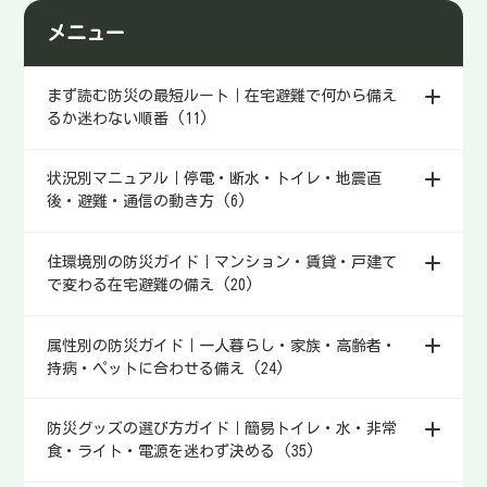
耗・速度低下など現実の制約を
メニュー
整理し、使う優先順位（連絡→
情報→地図）と短時間運用、や
らない方がいい行動までまとめ
まず読む防災の最短ルート｜在宅避難で何から備え
ます。
るか迷わない順番 (11)
状況別マニュアル｜停電・断水・トイレ・地震直
後・避難・通信の動き方 (6)
住環境別の防災ガイド｜マンション・賃貸・戸建て
で変わる在宅避難の備え (20)
属性別の防災ガイド｜一人暮らし・家族・高齢者・
持病・ペットに合わせる備え (24)
防災グッズの選び方ガイド｜簡易トイレ・水・非常
食・ライト・電源を迷わず決める (35)