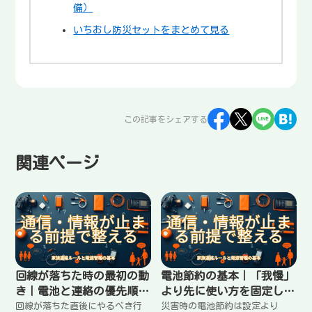
備）
いちおし防災セットをまとめて見る
この記事をシェアする
関連ページ
回線が落ちた時の最初の動
電池節約の基本｜「我慢」
き｜電池と連絡の優先順位
より先に使い方を固定して
を崩さない
切れない運用にする
回線が落ちた直後にやるべき行
災害時の電池節約は設定より