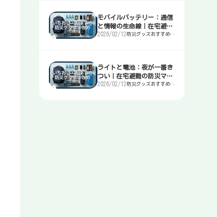
モバイルバッテリー：通信
と情報の生命線｜在宅避難
2026/02/12
防災グッズおすすめま
の防災マニュアル
とめ｜簡易トイレ・
水・非常食・電源を迷
わず選ぶ入口
ライトと電池：夜が一番き
つい｜在宅避難の防災マニ
2026/02/12
防災グッズおすすめま
ュアル
とめ｜簡易トイレ・
水・非常食・電源を迷
わず選ぶ入口