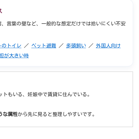
ス
害、言葉の壁など、一般的な想定だけでは拾いにくい不安
トのトイレ
／
ペット避難
／
多頭飼い
／
外国人向け
担が大きい時
ットもいる、妊娠中で賃貸に住んでいる。
うな属性
から先に見ると整理しやすいです。