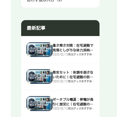
最新記事
暑さ寒さ対策：在宅避難で
見落としがちな体力消耗を
2026/02/12
防災グッズおすすめま
止める｜在宅避難の防災マ
とめ｜簡易トイレ・
ニュアル
水・非常食・電源を迷
わず選ぶ入口
衛生セット：体調を崩さな
いために｜在宅避難の防災
2026/02/12
防災グッズおすすめま
マニュアル
とめ｜簡易トイレ・
水・非常食・電源を迷
わず選ぶ入口
ポータブル電源：停電が長
引く想定に｜在宅避難の防
2026/02/12
防災グッズおすすめま
災マニュアル
とめ｜簡易トイレ・
水・非常食・電源を迷
わず選ぶ入口