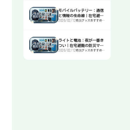
モバイルバッテリー：通信
と情報の生命線｜在宅避難
2026/02/12
防災グッズおすすめま
の防災マニュアル
とめ｜簡易トイレ・
水・非常食・電源を迷
わず選ぶ入口
ライトと電池：夜が一番き
つい｜在宅避難の防災マニ
2026/02/12
防災グッズおすすめま
ュアル
とめ｜簡易トイレ・
水・非常食・電源を迷
わず選ぶ入口