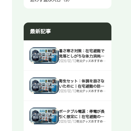
最新記事
暑さ寒さ対策：在宅避難で
見落としがちな体力消耗を
2026/02/12
防災グッズおすすめま
止める｜在宅避難の防災マ
とめ｜簡易トイレ・
ニュアル
水・非常食・電源を迷
わず選ぶ入口
衛生セット：体調を崩さな
いために｜在宅避難の防災
2026/02/12
防災グッズおすすめま
マニュアル
とめ｜簡易トイレ・
水・非常食・電源を迷
わず選ぶ入口
ポータブル電源：停電が長
引く想定に｜在宅避難の防
2026/02/12
防災グッズおすすめま
災マニュアル
とめ｜簡易トイレ・
水・非常食・電源を迷
わず選ぶ入口