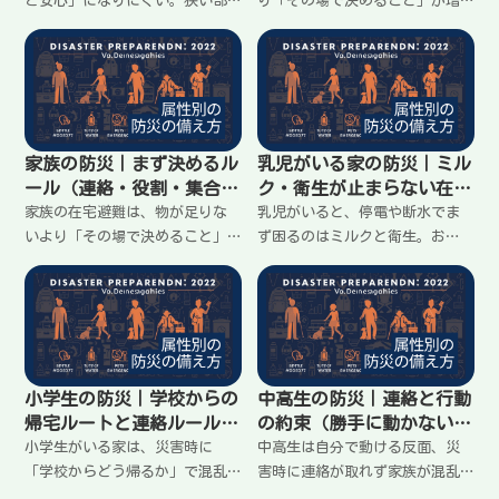
ど安心」になりにくい。狭い部
り「その場で決めること」が増
屋では通路が塞がると危険が増
えると揉めやすい。連絡の順
え、停電の夜はつまずきやす
番、充電の優先、トイレの切り
い。量より置き方を優先し、
替え、置き場所のルールを先に
水・トイレ・明かりを分散し
決めておくとラク。家に留まる
て、すぐ使える定位置を作る方
前提で、最低限の決め事をわか
法を整理します。
りやすく整理します。
家族の防災｜まず決めるル
乳児がいる家の防災｜ミル
ール（連絡・役割・集合）
ク・衛生が止まらない在宅
で揉めない
避難の準備
家族の在宅避難は、物が足りな
乳児がいると、停電や断水でま
いより「その場で決めること」
ず困るのはミルクと衛生。お
が増えると揉めやすい。連絡の
湯・水・哺乳瓶の洗浄、オムツ
出し方、役割、集合場所、スマ
と処理、手洗いが崩れると一気
ホと電池、トイレの切り替えだ
に回らなくなる。家に留まる前
け先に決めておけば、落ち着い
提で、最低限そろえる物と、や
て動ける。家族で共有しやすい
り方をラクにするコツをまとめ
形で整理します。
ます。
小学生の防災｜学校からの
中高生の防災｜連絡と行動
帰宅ルートと連絡ルール
の約束（勝手に動かない）
（迷わない準備）
を決める
小学生がいる家は、災害時に
中高生は自分で動ける反面、災
「学校からどう帰るか」で混乱
害時に連絡が取れず家族が混乱
しやすい。迎えに行く／行かな
しやすい。大事なのは細かい指