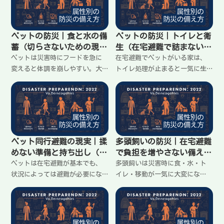
めて、置き場所と共有ルールを
まる前提で、最低限の準備と、
作ること。家に留まる前提で、
今日決められることをまとめま
今日できる最小の準備を整理し
す。
ペットの防災｜食と水の備
ペットの防災｜トイレと衛
ます。
蓄（切らさないための現実
生（在宅避難で詰まない準
ライン）
備）
ペットは災害時にフードを急に
在宅避難でペットがいる家は、
変えると体調を崩しやすい。大
トイレ処理が止まると一気に生
事なのは量を増やすより、いつ
活が崩れる。におい、衛生、片
ものフードを切らさない仕組み
付け、ゴミの置き場が問題にな
を作ること。断水時の飲み水の
る。大事なのは量より「処理で
考え方も含め、在宅避難前提で
きる流れ」を作ること。家に留
分かりやすく整理します。
まる前提で、最低限の整え方を
整理します。
ペット同行避難の現実｜揉
多頭飼いの防災｜在宅避難
めない準備と持ち出し（在
で負担を増やさない備え方
宅→避難の切り替え）
（食・トイレ・避難）
ペットは在宅避難が基本でも、
多頭飼いは災害時に食・水・ト
状況によっては避難が必要にな
イレ・移動が一気に大変にな
る。困るのは「連れて行け
る。大事なのは備えを倍にする
る？」「どこまで準備する？」
ことより、作業が増えない形に
「パニックで逃げる」など。大
整えること。家に留まる前提
事なのは完璧より、迷わない最
で、置き場所の決め方、処理の