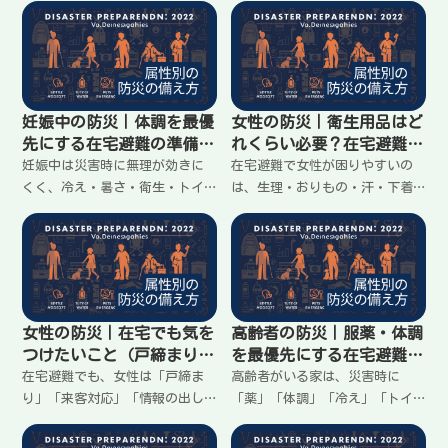
いの判断、帰宅ルート、集合場
示ではなく「どこにいるか」
所、連絡の取り方を先に決めて
「どこに向かうか」を共有でき
おけば安心。子どもに伝えやす
る約束。連絡の方法、集合場
い形で、家に留まる前提の準備
所、帰宅の判断をわかりやすく
を整理します。
まとめます。
妊娠中の防災｜体調を最優
女性の防災｜衛生用品はど
先にする在宅避難の準備
れくらい必要？在宅避難の
（無理しない）
現実ライン
妊娠中は災害時に無理が効きに
在宅避難で女性が困りやすいの
くく、冷え・暑さ・衛生・トイ
は、生理・おりもの・汗・下着
レが直撃しやすい。大事なのは
などの衛生。断水やゴミ収集の
頑張ることより、体調が崩れな
遅れで不快が積み重なる。必要
い形を先に作ること。家に留ま
以上に増やすより、使う場所と
る前提で、動き方、置き場所、
捨て方を決めるのが大事。最低
最低限の備えをわかりやすく整
限の考え方と整え方をわかりや
理します。
すく整理します。
女性の防災｜在宅でも気を
高齢者の防災｜服薬・体調
つけたいこと（戸締まり・
を最優先にする在宅避難の
連絡・来客対応）
準備
在宅避難でも、女性は「戸締ま
高齢者がいる家は、災害時に
り」「来客対応」「情報の出し
「薬」「体調」「冷え」「トイ
方」で困りやすい。停電で暗
レ」が直撃しやすい。大事なの
い、連絡が乱れる、見知らぬ人
は備えを増やすことより、体調