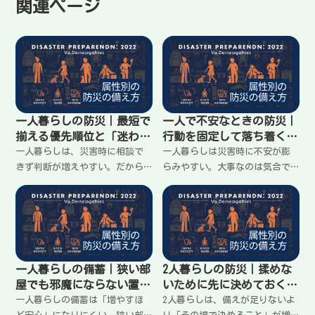
関連ページ
一人暮らしの防災｜最短で
一人で不安なときの防災｜
揃える優先順位と「迷わな
行動を固定して落ち着くた
い」準備
めの手順
一人暮らしは、災害時に相談で
一人暮らしは災害時に不安が膨
きず判断が増えやすい。だから
らみやすい。大事なのは気合で
物を増やすより、優先順位を決
はなく「何をするか」を先に固
めて迷いを減らすのが大事。停
定して迷いを減らすこと。夜・
電・断水・トイレ・情報・体温
停電・断水でも動けるように、
の順で、最低限の備えと動き方
最初の10分、1時間、情報の見
をわかりやすく整理します。
方、連絡のルールをわかりやす
く整理します。
一人暮らしの備蓄｜狭い部
2人暮らしの防災｜揉めな
屋でも邪魔にならない置き
いために先に決めておくこ
方と最低限の考え方
と（役割・連絡・電池）
一人暮らしの備蓄は「増やすほ
2人暮らしは、備えが足りないよ