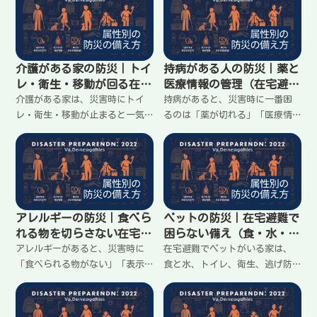
が来るなど、よくある場面で安
が崩れない順番を先に決めるこ
全を落とさないコツを整理。怖
と。家に留まる前提で、服薬管
がらせず、今日決められること
理、動き方、困りやすい場面の
だけに絞ってまとめます。
対策をわかりやすくまとめま
介護がある家の防災｜トイ
持病がある人の防災｜薬と
す。
レ・衛生・移動が回る在宅
医療情報の管理（在宅避難
避難の準備
で困らない準備）
介護がある家は、災害時にトイ
持病があると、災害時に一番困
レ・衛生・移動が止まると一気
るのは「薬が切れる」「医療情
に回らなくなる。大事なのは備
報が出せない」「いつもの受診
えを増やすことより、介助が続
先に頼れない」こと。備えを増
く形を先に作ること。家に留ま
やすより、薬の置き場所と情報
る前提で、最低限の決め事と置
のまとめ方を決めておくと安
き場所、困りやすい場面の対策
心。家に留まる前提で、今日で
を整理します。
きる最小の準備を整理します。
アレルギーの防災｜食べら
ペットの防災｜在宅避難で
れる物を切らさない在宅避
困らない備え（食・水・ト
難の備え方
イレ・逃げ防止）
アレルギーがあると、災害時に
在宅避難でペットがいる家は、
「食べられる物がない」「表示
食と水、トイレ、衛生、逃げ防
が見づらい」「混ざる」が不安
止が最優先。大事なのは備えを
になる。大事なのは備蓄を増や
増やすより、いつもの世話が止
すことより、食べられる物を決
まらない形を作ること。家に留