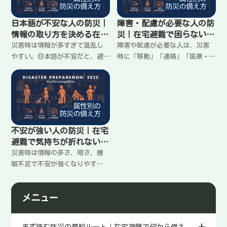
低限を決めること。同行避難の
流れ、避難時の動き方をわかり
現実と準備を整理します。
やすくまとめます。
日本語が不安な人の防災｜
障害・配慮が必要な人の防
情報の取り方を決める在宅
災｜在宅避難で困らない優
避難の準備
先順位（移動・連絡・医
災害時は情報が多すぎて混乱し
障害や配慮が必要な人は、災害
療）
やすい。日本語が不安だと、避
時に「移動」「連絡」「医療・
難情報や支援の案内を取りこぼ
機器」「トイレ・衛生」で困り
しやすい。大事なのは全部追う
やすい。大切なのは備えを増や
ことではなく、見る場所と連絡
すことより、困る順番を決めて
先を少数に決めること。家に留
先回りすること。家に留まる前
まる前提で、迷わない情報ルー
提で、最低限の準備をわかりや
トを整理します。
すく整理します。
不安が強い人の防災｜在宅
避難で気持ちが折れない工
夫（やることを減らす）
災害時は情報の多さ、暗さ、睡
眠不足で不安が強くなりやす
い。大切なのは気合ではなく、
不安が増える条件を減らして
メニュー
「今日やること」を小さくする
こと。家に留まる前提で、落ち
着くための動き方と、簡単にで
まず読む防災の最短ルート｜在宅避難で何から備え