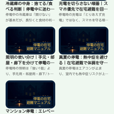
冷蔵庫の中身：捨てる/食
充電を切らさない順番｜ス
べる判断｜停電中に迷わな
マホ優先で在宅避難を回す
い基準
ルール
停電中の冷蔵庫は「開けない」
停電時の充電は「とりあえず充
が基本だが、長引くと食材の判
電」ではなく、スマホを守る順
断が必要になる。傷みやすい順
番を決めると失敗が減る。家族
の考え方、短時間で取り出すコ
代表端末を最優先に、確認時間
ツ、加熱できない前提での優先
を固定し、充電の回数とタイミ
順位、迷ったときの判断ポイン
ングを決める。モバイルバッテ
トを在宅避難向けに整理する。
リーの使い方と揉めない運用ル
ールをまとめる。
照明の使い分け｜手元・部
真夏の停電：熱中症を避け
屋・廊下を分けて停電の夜
る｜在宅避難で体調を守る
をラクにする
優先順位
停電時の照明は「強い1個」よ
真夏の停電はエアコンが止ま
り、手元用・部屋用・廊下/トイ
り、室内でも熱中症リスクが上
レ用で役割分担すると安全と安
がる。ここでは「体を冷やす順
心が上がる。置き場所の決め
番」「水分と塩分」「風の通し
方、夜の動線を守る配置、電池
方」「夜の寝方」「高齢者・子
切れを防ぐ点検タイミングま
どもがいる家の判断」を、在宅
で、在宅避難向けにまとめる。
避難向けに手順でまとめる。
マンション停電：エレベー