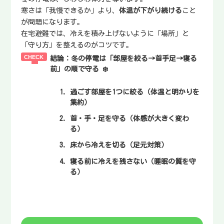
寒さは「我慢できるか」より、
体温が下がり続ける
こと
が問題になります。
在宅避難では、冷えを積み上げないように「場所」と
「守り方」を整えるのがコツです。
結論：冬の停電は「部屋を絞る→首手足→寝る
前」の順で守る
❄️
過ごす部屋を1つに絞る
（体温と明かりを
集約）
首・手・足を守る
（体感が大きく変わ
る）
床から冷えを切る
（足元対策）
寝る前に冷えを残さない
（睡眠の質を守
る）