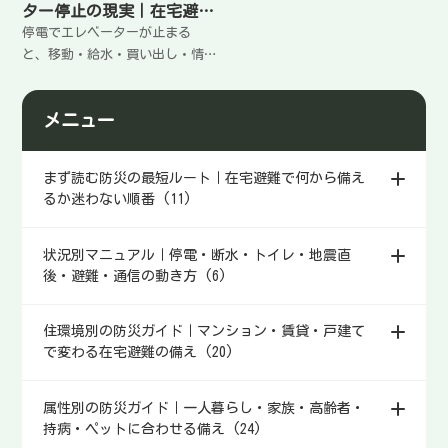
ター停止の現実｜在宅避難
を回す動き方
停電でエレベーターが止まる
と、移動・給水・買い出し・情
報確認の負担が一気に増える。
高層階ほど影響が出やすい。家
メニュー
の中の拠点を同じ階に寄せ、階
段移動を減らし、建物側の情報
を確認して生活を組み立てる方
まず読む防災の最短ルート｜在宅避難で何から備え
法をまとめる。
るか迷わない順番 (11)
状況別マニュアル｜停電・断水・トイレ・地震直
後・避難・通信の動き方 (6)
住環境別の防災ガイド｜マンション・賃貸・戸建て
で変わる在宅避難の備え (20)
属性別の防災ガイド｜一人暮らし・家族・高齢者・
持病・ペットに合わせる備え (24)