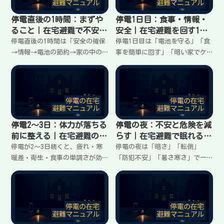
停電直後の1時間：まずや
停電1日目：食事・情報・
ること｜在宅避難で不安を
安全｜在宅避難を回す1日
増やさない初動
の組み立て方
停電直後の1時間は「安全の確保
停電1日目は「電池を守る」「食
→情報→電池の節約→家の中の
事を簡単に回す」「暗い家でケ
整え」の順で動くと迷いが減
ガを避ける」が最優先。冷蔵庫
る。ブレーカー確認、明かりの
の扱い、スマホの情報確認の回
確保、冷蔵庫の扱い、スマホ電
数、明かりの配置、家族の動き
池の守り方、家族連絡の最小ル
を固定して疲れを増やさない。1
ールまで、在宅避難の初動を手
日の流れを朝〜夜でまとめる。
順でまとめる。
停電2〜3日：体力が落ちる
停電の夜：不安と危険を減
前に整える｜在宅避難の消
らす｜在宅避難で眠れる環
耗を減らす段取り
境の作り方
停電が2〜3日続くと、疲れ・寒
停電の夜は「暗さ」「転倒」
暖差・衛生・食事の単調さが効
「防犯不安」「暑さ寒さ」で一
いてくる。ここでは「やること
気にきつくなる。夜の動線を固
を減らす」「電池と明かりを計
定し、明かりの置き方を決め、
画化する」「水とトイレの負担
スマホ電池を残し、トイレ回数
を増やさない」「体調を崩さな
を減らす工夫で負担を下げる。
い」を軸に、在宅避難を続ける
家族で落ち着く夜の整え方をま
整え方をまとめる。
とめる。