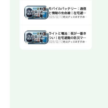
モバイルバッテリー：通信
と情報の生命線｜在宅避難
2026/02/12
防災グッズおすすめま
の防災マニュアル
とめ｜簡易トイレ・
水・非常食・電源を迷
わず選ぶ入口
ライトと電池：夜が一番き
つい｜在宅避難の防災マニ
2026/02/12
防災グッズおすすめま
ュアル
とめ｜簡易トイレ・
水・非常食・電源を迷
わず選ぶ入口