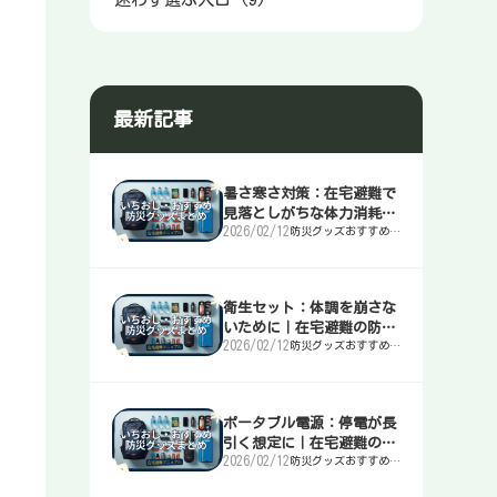
最新記事
暑さ寒さ対策：在宅避難で
見落としがちな体力消耗を
2026/02/12
防災グッズおすすめま
止める｜在宅避難の防災マ
とめ｜簡易トイレ・
ニュアル
水・非常食・電源を迷
わず選ぶ入口
衛生セット：体調を崩さな
いために｜在宅避難の防災
2026/02/12
防災グッズおすすめま
マニュアル
とめ｜簡易トイレ・
水・非常食・電源を迷
わず選ぶ入口
ポータブル電源：停電が長
引く想定に｜在宅避難の防
2026/02/12
防災グッズおすすめま
災マニュアル
とめ｜簡易トイレ・
水・非常食・電源を迷
わず選ぶ入口