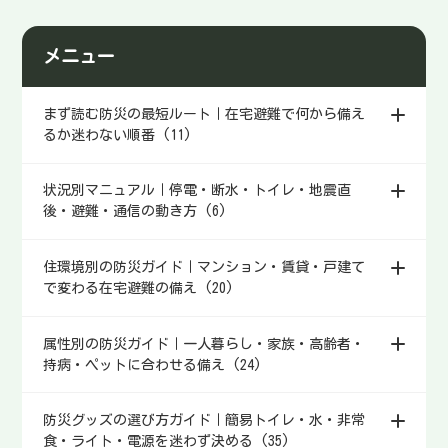
を回す設計」が必要。片付け・
水/食・衛生・ゴミ・情報・修繕
メニュー
の優先順位を決め、やることを
減らしながら日常に近づける。
疲れを増やさない段取りを手順
まず読む防災の最短ルート｜在宅避難で何から備え
化します。
るか迷わない順番 (11)
状況別マニュアル｜停電・断水・トイレ・地震直
後・避難・通信の動き方 (6)
住環境別の防災ガイド｜マンション・賃貸・戸建て
で変わる在宅避難の備え (20)
属性別の防災ガイド｜一人暮らし・家族・高齢者・
持病・ペットに合わせる備え (24)
防災グッズの選び方ガイド｜簡易トイレ・水・非常
食・ライト・電源を迷わず決める (35)