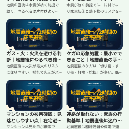
を作る手順
る安全化手順
地震の直後は余震が続く前提で
余震が続く前提では、片付けよ
動く。やるべきは片付けより
り家具転倒と落下物のリスクを
「倒れる・落ちる・割れる」を
下げるのが先。今すぐできるの
減らすこと。安全な待機場所を
は「距離を取る」「寝る場所を
作り、ガラス・家具・通路・火
変える」「重い物を下ろす」。
元を短時間で整える。家族がい
後からやる固定方法の考え方も
る場合の役割分担も含めて手順
含め、在宅避難でケガを増やさ
化します。
ない段取りをまとめます。
ガス・火：火災を避ける判
ケガの応急処置：最小でで
断｜地震後にやるべき確認
きること｜地震直後の手当
と行動
て手順
地震直後は火災が最大のリスク
地震直後のケガは「切り傷・す
になりやすい。揺れで火元がズ
り傷・打撲・捻挫」が多い。医
レたり、ガス漏れが起きたりす
療がすぐ受けられない前提で
る前提で動く。匂い・音・火元
は、まず止血と清潔、次に固定
のチェック、換気の判断、やっ
と安静。やってはいけない行動
てはいけない行動、復旧時の注
も含め、家にあるものでできる
意まで、在宅避難での安全手順
最小の応急処置を手順でまとめ
を整理します。
ます。
マンションの被害確認：見
連絡が取れない：家族の行
落としやすい点｜在宅避難
動基準｜地震直後に迷わな
できるか判断する
い約束の作り方
マンションは見た目が無事で
地震直後は回線混雑や停電で連