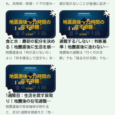
も、共用部・配管・ドアの歪み
絡が取れないことが普通に起き
など“気づきにくい不具合”が
る。大事なのは「連絡が取れな
出やすい。室内と共用部で確認
い前提」で行動を揃えること。
する順番、危険サイン、管理側
集合場所・待ち時間・伝える内
への共有ポイント、在宅避難を
容・安否確認の順番を、家族で
続ける/避難する判断の入口を整
決めやすい形にまとめます。
理します。
食と水：最初の配分を決め
避難する/しない：判断基
る｜地震直後に生活を崩さ
準｜地震直後に迷わない
ない段取り
「残る条件」と「出る条
地震直後は「何が足りないか」
地震後の避難は「行くのが正
件」
より「何を優先して回すか」を
解」でも「残るのが正解」でも
先に決めるとラクになる。水は
ない。大事なのは危険サインで
飲用を最優先に、次に最低限の
切り分けること。建物の異常・
衛生へ。食事は“洗い物を増や
火災/ガス・津波/土砂など“即
さない”形へ寄せる。最初の配
避難”の条件、在宅避難を続け
分の決め方と、家族で迷わない
る条件、決めた後の動き方を手
ルールをまとめます。
順で整理します。
1週間目：生活を戻す段取
り｜地震後の在宅避難
を“続けられる形”に整え
地震直後の安全確保が終わる
る
と、次は1週間を見据えた「生活