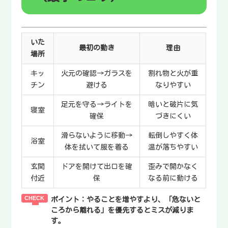
いた
最初の動き
理由
場所
キッ
火元の確認→ガラスを
割れ物と火が重
チン
避ける
なりやすい
足元を守る→ライトを
暗いと破片に気
寝室
確保
づきにくい
滑らないように移動→
転倒しやすく体
浴室
体を拭いて服を着る
温が落ちやすい
玄関
ドアを開けて出口を確
歪みで開かなく
付近
保
なる前に動ける
ポイント：
やることを増やすより、「危ないと
ころから離れる」を優先するとミスが減りま
す。