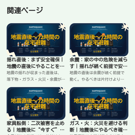
関連ページ
揺れ直後：まず安全確保｜
余震：家の中の危険を減ら
地震の直後にやることを順
す｜揺れが続く前提で安全
番で整理
を作る手順
地震の揺れが収まった直後は、
地震の直後は余震が続く前提で
落下物・ガラス・火災・余震が
動く。やるべきは片付けより
いちばん危険。最優先は「頭と
「倒れる・落ちる・割れる」を
足を守る」「火とガスを確認」
減らすこと。安全な待機場所を
「出口を確保」。家族がいる場
作り、ガラス・家具・通路・火
合の声かけ、部屋別の動き、避
元を短時間で整える。家族がい
難判断の入口まで手順でまとめ
る場合の役割分担も含めて手順
ます。
化します。
家具転倒：二次被害を止め
ガス・火：火災を避ける判
る｜地震後に“今すぐ”や
断｜地震後にやるべき確認