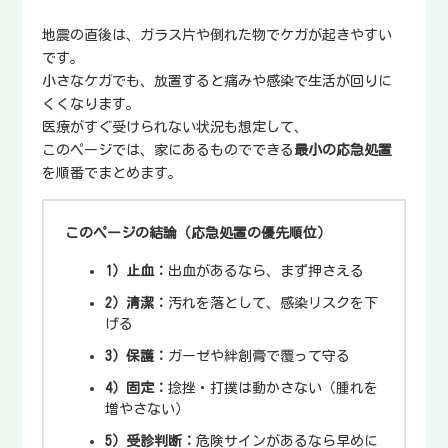
地震の直後は、ガラス片や倒れた物でケガが起きやすい
です。
小さなケガでも、放置すると痛みや感染で生活が回りに
くくなります。
医療がすぐ受けられない状況も想定して、
このページでは、家にあるものでできる
最小の応急処置
を順番でまとめます。
このページの結論（応急処置の優先順位）
1）止血：
出血があるなら、まず押さえる
2）清潔：
汚れを落として、感染リスクを下
げる
3）保護：
ガーゼや絆創膏で覆って守る
4）固定：
捻挫・打撲は動かさない（腫れを
増やさない）
5）受診判断：
危険サインがあるなら早めに