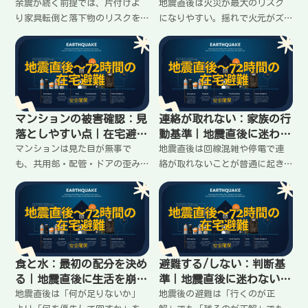
る安全化手順
と行動
余震が続く前提では、片付けよ
地震直後は火災が最大のリスク
り家具転倒と落下物のリスクを
になりやすい。揺れで火元がズ
下げるのが先。今すぐできるの
レたり、ガス漏れが起きたりす
は「距離を取る」「寝る場所を
る前提で動く。匂い・音・火元
変える」「重い物を下ろす」。
のチェック、換気の判断、やっ
後からやる固定方法の考え方も
てはいけない行動、復旧時の注
含め、在宅避難でケガを増やさ
意まで、在宅避難での安全手順
ない段取りをまとめます。
を整理します。
マンションの被害確認：見
連絡が取れない：家族の行
落としやすい点｜在宅避難
動基準｜地震直後に迷わな
できるか判断する
い約束の作り方
マンションは見た目が無事で
地震直後は回線混雑や停電で連
も、共用部・配管・ドアの歪み
絡が取れないことが普通に起き
など“気づきにくい不具合”が
る。大事なのは「連絡が取れな
出やすい。室内と共用部で確認
い前提」で行動を揃えること。
する順番、危険サイン、管理側
集合場所・待ち時間・伝える内
への共有ポイント、在宅避難を
容・安否確認の順番を、家族で
続ける/避難する判断の入口を整
決めやすい形にまとめます。
理します。
食と水：最初の配分を決め
避難する/しない：判断基
る｜地震直後に生活を崩さ
準｜地震直後に迷わない
ない段取り
「残る条件」と「出る条
地震直後は「何が足りないか」
地震後の避難は「行くのが正