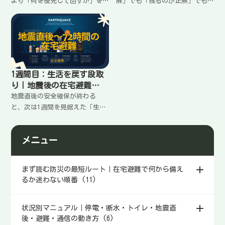
件」
より「何を優先して回すか」を
解」でも「残るのが正解」でも
先に決めるとラクになる。水は
ない。大事なのは危険サインで
飲用を最優先に、次に最低限の
切り分けること。建物の異常・
衛生へ。食事は“洗い物を増や
火災/ガス・津波/土砂など“即
さない”形へ寄せる。最初の配
避難”の条件、在宅避難を続け
分の決め方と、家族で迷わない
る条件、決めた後の動き方を手
ルールをまとめます。
順で整理します。
1週間目：生活を戻す段取
り｜地震後の在宅避難
を“続けられる形”に整え
地震直後の安全確保が終わる
る
と、次は1週間を見据えた「生活
を回す設計」が必要。片付け・
水/食・衛生・ゴミ・情報・修繕
メニュー
の優先順位を決め、やることを
減らしながら日常に近づける。
疲れを増やさない段取りを手順
まず読む防災の最短ルート｜在宅避難で何から備え
化します。
るか迷わない順番 (11)
状況別マニュアル｜停電・断水・トイレ・地震直
後・避難・通信の動き方 (6)