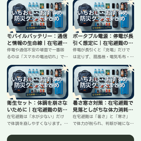
③浄水の考え方まで、迷わない
やりづらくなります。ライトは
ように「3段」で整理しました。
性能比較より「手元（ヘッドラ
イト）＋部屋（ランタン）＋電
池」を先に決めておくと失敗し
ません。最低限の揃え方と、い
モバイルバッテリー：通信
ポータブル電源：停電が長
ちおし商品、買ったらやること
と情報の生命線｜在宅避難
引く想定に｜在宅避難の防
までまとめました。
の防災マニュアル
災マニュアル
停電や通信不安の場面で一番困
停電が長引くと「充電」だけで
るのは「スマホの電池切れ」で
は足りず、扇風機・電気毛布・
す。モバイルバッテリーは性能
小型家電まで動かしたくなりま
比較より、①容量
す。ポータブル電源は、容量
（10000/20000）②出力（USB-C
（Wh）と定格出力（W）を先に決
PD）③ケーブルの3点を先に決め
めて、用途を絞れば失敗しませ
ておくと失敗しません。在宅避
ん。在宅避難で現実的に役立つ
難向けの最小構成と選び方、い
使い方、選び方、いちおし機
衛生セット：体調を崩さな
暑さ寒さ対策：在宅避難で
ちおし商品、買った直後にやる
種、買ったらやることまでまと
いために｜在宅避難の防災
見落としがちな体力消耗を
ことまでまとめました。
めました。
マニュアル
止める｜在宅避難の防災マ
在宅避難は「水が少ない」だけ
在宅避難は「暑さ」と「寒さ」
ニュアル
で体調を崩しやすくなります。
で体力が削られ、判断が雑にな
手・口・体・ゴミ（におい）の4
りやすいのが落とし穴です。対
点を先に決めておくと、ムリな
策は難しくなく、①風（送風）