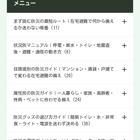
メニュー
く清潔を保てます。最低限の衛
②冷やす（首・タオル）③保温
生セットの中身、選び方、いち
（寝具＋断熱）④局所加温（カ
おし商品、買ったらやることま
イロ）の4本を先に決めておけば
まず読む防災の最短ルート｜在宅避難で何から備え
でまとめました。
OK。停電時でも現実的に使える
るか迷わない順番 (11)
アイテムと、買った直後にやる
ことまでまとめました。
状況別マニュアル｜停電・断水・トイレ・地震直
後・避難・通信の動き方 (6)
住環境別の防災ガイド｜マンション・賃貸・戸建て
で変わる在宅避難の備え (20)
属性別の防災ガイド｜一人暮らし・家族・高齢者・
持病・ペットに合わせる備え (24)
防災グッズの選び方ガイド｜簡易トイレ・水・非常
食・ライト・電源を迷わず決める (35)