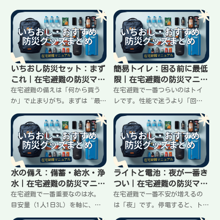
いちおし防災セット：まず
簡易トイレ：困る前に最低
これ｜在宅避難の防災マニ
限｜在宅避難の防災マニュ
ュアル
アル
在宅避難の備えは「何から買う
在宅避難で一番つらいのはトイ
か」で止まりがち。まずは“最
レです。性能で迷うより「回
初の一袋”として防災セットを1
数」と「におい対策」だけ先に
つ決めると、一気に前に進みま
決めておくと失敗しません。必
す。失敗しない選び方と、買っ
要回数の目安、選び方、いちお
た直後にやることまでまとめま
し商品、買った直後にやること
した。
までまとめました。
水の備え：備蓄・給水・浄
ライトと電池：夜が一番き
水｜在宅避難の防災マニュ
つい｜在宅避難の防災マニ
アル
ュアル
在宅避難で一番重要なのは水。
在宅避難で一番不安が増えるの
目安量（1人1日3L）を軸に、①
は「夜」です。停電すると、ト
飲む水の備蓄②給水で運ぶ容器
イレ・片付け・情報確認が全部