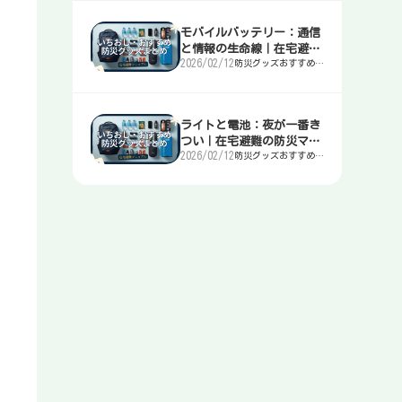
モバイルバッテリー：通信
と情報の生命線｜在宅避難
2026/02/12
防災グッズおすすめま
の防災マニュアル
とめ｜簡易トイレ・
水・非常食・電源を迷
わず選ぶ入口
ライトと電池：夜が一番き
つい｜在宅避難の防災マニ
2026/02/12
防災グッズおすすめま
ュアル
とめ｜簡易トイレ・
水・非常食・電源を迷
わず選ぶ入口