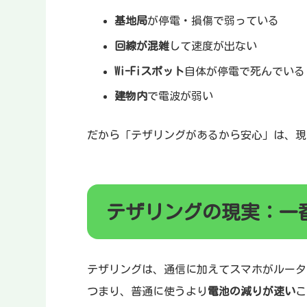
基地局
が停電・損傷で弱っている
回線が混雑
して速度が出ない
Wi-Fiスポット
自体が停電で死んでいる
建物内
で電波が弱い
だから「テザリングがあるから安心」は、現
テザリングの現実：一
テザリングは、通信に加えてスマホがルータ
つまり、普通に使うより
電池の減りが速い
こ