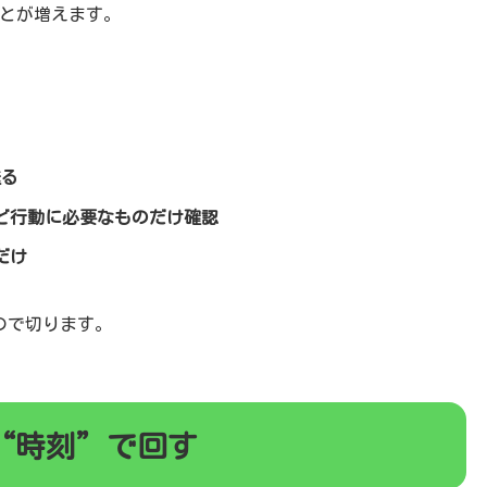
とが増えます。
送る
ど行動に必要なものだけ確認
だけ
ので切ります。
を“時刻”で回す