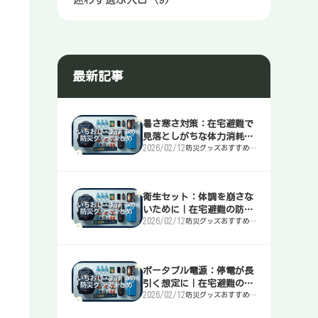
最新記事
暑さ寒さ対策：在宅避難で
見落としがちな体力消耗を
2026/02/12
防災グッズおすすめま
止める｜在宅避難の防災マ
とめ｜簡易トイレ・
ニュアル
水・非常食・電源を迷
わず選ぶ入口
衛生セット：体調を崩さな
いために｜在宅避難の防災
2026/02/12
防災グッズおすすめま
マニュアル
とめ｜簡易トイレ・
水・非常食・電源を迷
わず選ぶ入口
ポータブル電源：停電が長
引く想定に｜在宅避難の防
2026/02/12
防災グッズおすすめま
災マニュアル
とめ｜簡易トイレ・
水・非常食・電源を迷
わず選ぶ入口