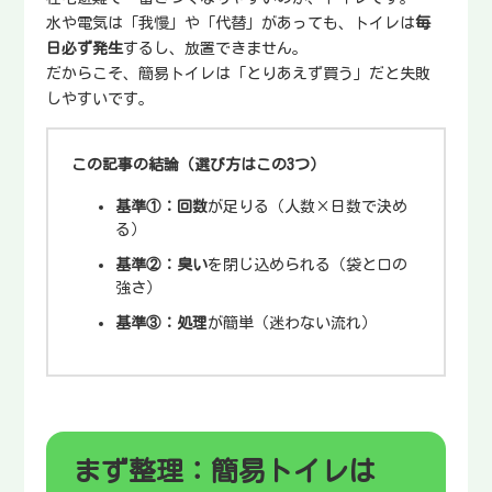
水や電気は「我慢」や「代替」があっても、トイレは
毎
日必ず発生
するし、放置できません。
だからこそ、簡易トイレは「とりあえず買う」だと失敗
しやすいです。
この記事の結論（選び方はこの3つ）
基準①：回数
が足りる（人数×日数で決め
る）
基準②：臭い
を閉じ込められる（袋と口の
強さ）
基準③：処理
が簡単（迷わない流れ）
まず整理：簡易トイレは