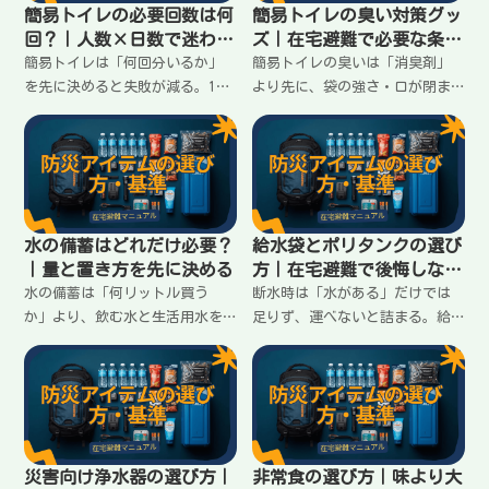
簡易トイレの必要回数は何
簡易トイレの臭い対策グッ
回？｜人数×日数で迷わな
ズ｜在宅避難で必要な条件
い計算
はこれ
簡易トイレは「何回分いるか」
簡易トイレの臭いは「消臭剤」
を先に決めると失敗が減る。1人
より先に、袋の強さ・口が閉ま
あたりの目安回数と、家族人数
るか・二重化・保管容器で決ま
×日数で必要数を出す手順を、
る。在宅避難で臭いを広げない
在宅避難向けに分かりやすく整
ために必要な条件と揃え方をま
理します。
とめます。
水の備蓄はどれだけ必要？
給水袋とポリタンクの選び
｜量と置き方を先に決める
方｜在宅避難で後悔しない
条件
水の備蓄は「何リットル買う
断水時は「水がある」だけでは
か」より、飲む水と生活用水を
足りず、運べないと詰まる。給
分けて、置き方まで決めると続
水袋とポリタンクは、運びやす
く。3日・7日の目安、家で無理
さ・注ぎやすさ・置ける形で選
なく置ける配置、足りない時の
ぶのがコツ。失敗しない条件と
優先順位をまとめます。
使い分けをまとめます。
災害向け浄水器の選び方｜
非常食の選び方｜味より大