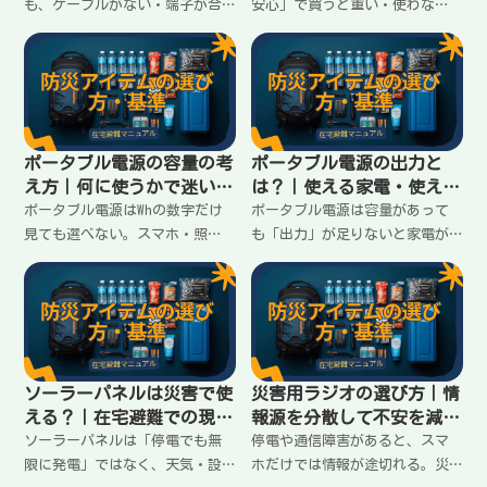
も、ケーブルがない・端子が合
安心」で買うと重い・使わな
わないと詰まる。家族の端子が
い・足りないが起きる。在宅避
バラバラでも迷わないように、
難で必要なのは“何に使う
最低限揃えるべきケーブルと変
か”を先に決めること。失敗し
換の考え方をまとめます。
ない基準と考え方をまとめま
す。
ポータブル電源の容量の考
ポータブル電源の出力と
え方｜何に使うかで迷いを
は？｜使える家電・使えな
終わらせる
い家電の分かれ目
ポータブル電源はWhの数字だけ
ポータブル電源は容量があって
見ても選べない。スマホ・照
も「出力」が足りないと家電が
明・扇風機など「使いたいも
動かない。AC出力の見方、W数で
の」を先に決め、何時間・何回
の分かれ目、在宅避難で優先す
の目安に落として容量を決める
べき家電の考え方を分かりやす
考え方を在宅避難向けに整理し
くまとめます。
ます。
ソーラーパネルは災害で使
災害用ラジオの選び方｜情
える？｜在宅避難での現実
報源を分散して不安を減ら
ライン
す
ソーラーパネルは「停電でも無
停電や通信障害があると、スマ
限に発電」ではなく、天気・設
ホだけでは情報が途切れる。災