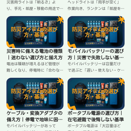
ない選び方
災害用ライトは「明るさ」よ
ヘッドライトは「両手が空く」
り、手元・部屋・移動の用途で
作業向き、ランタンは「部屋を
分けて選ぶと失敗が減る。停電
照らす」安心向き。停電の夜に
時に困らないための必要数の考
困らないための役割分担と、家
え方と、電池・充電の落とし穴
での置き場所の決め方をまとめ
も整理します。
ます。
災害時に備える電池の種類
モバイルバッテリーの選び
｜迷わない選び方と揃え方
方｜災害で失敗しない基準
はこの4つ
電池は種類が増えるほど管理が
モバイルバッテリーは容量だけ
難しくなり、停電時に「合わな
で選ぶと「遅い・使えない・ケ
い」で詰まる。単三・単四を軸
ーブルがない」で詰まる。在宅
に揃える考え方、充電池の扱
避難で困らないための4つの基準
い、交換の優先順位を在宅避難
（出力・端子・容量・運用）と
向けに整理します。
揃え方をまとめます。
ケーブル・変換アダプタの
ポータブル電源の選び方｜
備え方｜停電で地味に困る
在宅避難で後悔しない基準
ポイント
モバイルバッテリーがあって
ポータブル電源は「大容量ほど