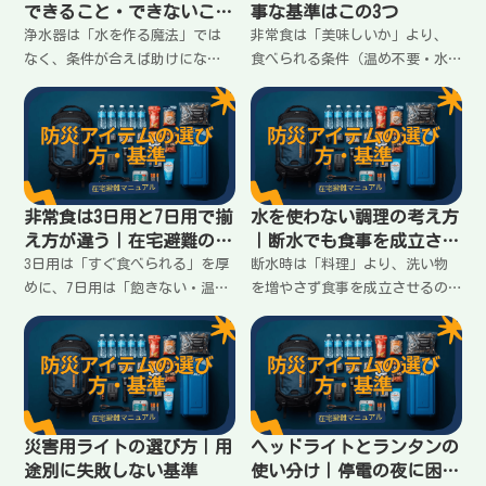
できること・できないこと
事な基準はこの3つ
を先に知る
浄水器は「水を作る魔法」では
非常食は「美味しいか」より、
なく、条件が合えば助けにな
食べられる条件（温め不要・水
る“補助”。在宅避難で後悔し
不要・食欲が落ちても食べやす
ないために、浄水器でできるこ
い）が重要。在宅避難で失敗し
と／難しいこと、選ぶ基準（除
ない3つの基準と、買う順番をま
去対象・容量・手入れ）を整理
とめます。
します。
非常食は3日用と7日用で揃
水を使わない調理の考え方
え方が違う｜在宅避難の現
｜断水でも食事を成立させ
実に合わせる
るコツ
3日用は「すぐ食べられる」を厚
断水時は「料理」より、洗い物
めに、7日用は「飽きない・温め
を増やさず食事を成立させるの
なくても回る」を考える。非常
が優先。使い捨て・湯せん・袋
食を3日→7日に伸ばすときの揃
調理などの考え方と、在宅避難
え方の違いと、失敗しない組み
で無理なく回す順番をまとめま
立てをまとめます。
す。
災害用ライトの選び方｜用
ヘッドライトとランタンの
途別に失敗しない基準
使い分け｜停電の夜に困ら