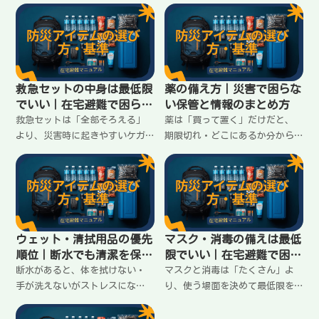
置・出力で期待がズレやすい。
害用ラジオは「受信」だけでな
在宅避難で役に立つ場面、難し
く、電源・ライト・手回しなど
い場面、選ぶときの現実的な基
の条件で選ぶと失敗しにくい。
準をまとめます。
在宅避難向けの基準を整理しま
す。
救急セットの中身は最低限
薬の備え方｜災害で困らな
でいい｜在宅避難で困らな
い保管と情報のまとめ方
い揃え方
救急セットは「全部そろえる」
薬は「買って置く」だけだと、
より、災害時に起きやすいケガ
期限切れ・どこにあるか分から
に対応できる最低限が大事。家
ない・飲み合わせが不安で止ま
にある物で補えるものと、買っ
る。常備薬と処方薬の備え方、
ておくべきものを分けて整理し
保管場所、メモしておく情報を
ます。
在宅避難向けに整理します。
ウェット・清拭用品の優先
マスク・消毒の備えは最低
順位｜断水でも清潔を保つ
限でいい｜在宅避難で困ら
最小セット
ないライン
断水があると、体を拭けない・
マスクと消毒は「たくさん」よ
手が洗えないがストレスにな
り、使う場面を決めて最低限を
る。ウェットティッシュと清拭
揃えるのが続く。在宅避難で必
シートは役割が違う。最低限そ
要になる状況、備える量の考え