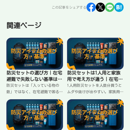
この記事をシェアする
関連ページ
防災セットの選び方｜在宅
防災セットは1人用と家族
避難で失敗しない基準はこ
用で考え方が違う｜在宅避
の3つ
難の揃え方
防災セットは「入っている物の
1人用防災セットを人数分買うと
数」ではなく、在宅避難で困る
ムダや抜けが出やすい。家族用
順（トイレ・水・明かり）に耐
は「共有できる物」と「人数分
えられるかで選ぶ。買ってから
必要な物」を分けるのがコツ。
後悔しない3つの基準と、避けた
揃え方の違いと失敗しない分け
い落とし穴をまとめます。
方をまとめます。