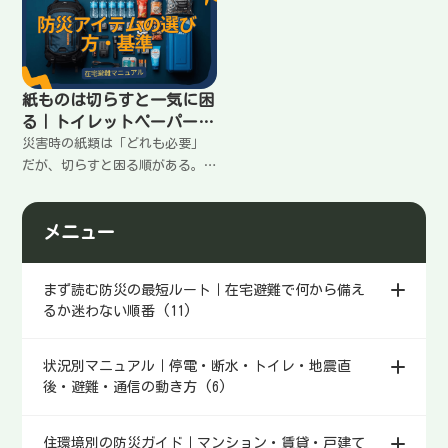
ろえる順番、使いどころ、無駄
方、置き場所と使い方のコツを
を増やさない考え方を在宅避難
まとめます。
向けに整理します。
紙ものは切らすと一気に困
る｜トイレットペーパー他
の優先順位
災害時の紙類は「どれも必要」
だが、切らすと困る順がある。
トイレットペーパー・ティッシ
ュ・キッチンペーパーなどの役
メニュー
割と優先順位、在宅避難で無駄
を増やさない備え方を整理しま
す。
まず読む防災の最短ルート｜在宅避難で何から備え
るか迷わない順番 (11)
状況別マニュアル｜停電・断水・トイレ・地震直
後・避難・通信の動き方 (6)
住環境別の防災ガイド｜マンション・賃貸・戸建て