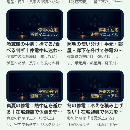
暖差・衛生・食事の単調さが効
「防犯不安」「暑さ寒さ」で一
いてくる。ここでは「やること
気にきつくなる。夜の動線を固
を減らす」「電池と明かりを計
定し、明かりの置き方を決め、
画化する」「水とトイレの負担
スマホ電池を残し、トイレ回数
を増やさない」「体調を崩さな
を減らす工夫で負担を下げる。
い」を軸に、在宅避難を続ける
家族で落ち着く夜の整え方をま
整え方をまとめる。
とめる。
冷蔵庫の中身：捨てる/食
照明の使い分け｜手元・部
べる判断｜停電中に迷わな
屋・廊下を分けて停電の夜
い基準
をラクにする
停電中の冷蔵庫は「開けない」
停電時の照明は「強い1個」よ
が基本だが、長引くと食材の判
り、手元用・部屋用・廊下/トイ
断が必要になる。傷みやすい順
レ用で役割分担すると安全と安
の考え方、短時間で取り出すコ
心が上がる。置き場所の決め
ツ、加熱できない前提での優先
方、夜の動線を守る配置、電池
順位、迷ったときの判断ポイン
切れを防ぐ点検タイミングま
トを在宅避難向けに整理する。
で、在宅避難向けにまとめる。
真夏の停電：熱中症を避け
冬の停電：冷えを積み上げ
る｜在宅避難で体調を守る
ない｜在宅避難で体力を守
優先順位
る温め方
真夏の停電はエアコンが止ま
冬の停電は「暖房が止まる」
り、室内でも熱中症リスクが上
「家が冷える」「体温が下が