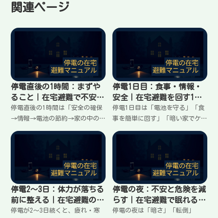
関連ページ
停電直後の1時間：まずや
停電1日目：食事・情報・
ること｜在宅避難で不安を
安全｜在宅避難を回す1日
増やさない初動
の組み立て方
停電直後の1時間は「安全の確保
停電1日目は「電池を守る」「食
→情報→電池の節約→家の中の
事を簡単に回す」「暗い家でケ
整え」の順で動くと迷いが減
ガを避ける」が最優先。冷蔵庫
る。ブレーカー確認、明かりの
の扱い、スマホの情報確認の回
確保、冷蔵庫の扱い、スマホ電
数、明かりの配置、家族の動き
池の守り方、家族連絡の最小ル
を固定して疲れを増やさない。1
ールまで、在宅避難の初動を手
日の流れを朝〜夜でまとめる。
順でまとめる。
停電2〜3日：体力が落ちる
停電の夜：不安と危険を減
前に整える｜在宅避難の消
らす｜在宅避難で眠れる環
耗を減らす段取り
境の作り方
停電が2〜3日続くと、疲れ・寒
停電の夜は「暗さ」「転倒」