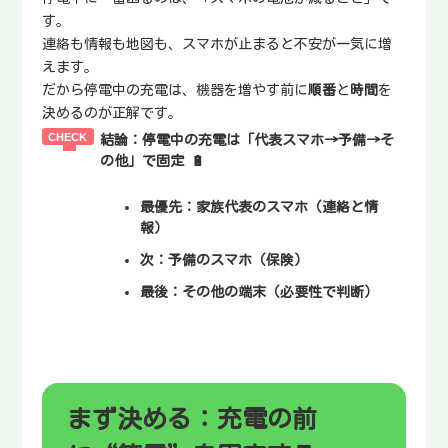
す。
連絡も情報も地図も、スマホが止まると不安が一気に増
えます。
だから停電中の充電は、機器を増やす前に
順番
と
時間
を
決めるのが正解です。
結論：停電中の充電は「代表スマホ→予備→そ
の他」で固定
🔋
最優先：
家族代表のスマホ（連絡と情
報）
次：
予備のスマホ（保険）
最後：
その他の端末（必要性で判断）
まず決める：充電の前