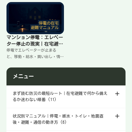
がる。ここでは「体を冷やす順
る」で体力が削られる。ここで
番」「水分と塩分」「風の通し
は、過ごす部屋の集約、首・手
方」「夜の寝方」「高齢者・子
足の守り方、寝る前に冷えを残
どもがいる家の判断」を、在宅
さない工夫、火の扱いで無理を
避難向けに手順でまとめる。
しない判断まで、在宅避難向け
に整理する。
マンション停電：エレベー
ター停止の現実｜在宅避難
を回す動き方
停電でエレベーターが止まる
と、移動・給水・買い出し・情
報確認の負担が一気に増える。
高層階ほど影響が出やすい。家
メニュー
の中の拠点を同じ階に寄せ、階
段移動を減らし、建物側の情報
を確認して生活を組み立てる方
まず読む防災の最短ルート｜在宅避難で何から備え
法をまとめる。
るか迷わない順番 (11)
状況別マニュアル｜停電・断水・トイレ・地震直
後・避難・通信の動き方 (6)