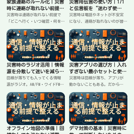
家族連絡のルール化｜災害
災害用伝言の使い方｜171
時に連絡が取れない前提で
と伝言板を“迷わず使
決める最小セット
う”ための家族ルール
災害時は連絡が取れない前提で
災害時は電話やネットが不安定
「どこへ行く・いつ確認・何を
になり、連絡が取れないのが普
送る」を固定すると迷いが消え
通。災害用伝言ダイヤル171や各
ます。集合場所の決め方、短文
社の災害用伝言板を、当日迷わ
テンプレ、安否確認の順番、子
ず使うための「家族のキー（番
どもがいる場合のルールまで、
号）」「短文テンプレ」「使う
家庭でそのまま使える形で整
順番」を固定して整理します。
理。
災害時のラジオ活用｜情報
災害アプリの選び方｜入れ
源を分散して迷いを減らす
すぎない最小セットと使う
聞き方と準備
順番
回線が落ちても入ってくる情報
災害時は回線が落ち、アプリが
源がラジオ。AM/FM・ワイドFM・
動かないこともある。だから
手回し・乾電池・車載ラジオま
「入れる数」より「使える前
で、持ち方の選び方と運用のコ
提」で選ぶのが正解。通知の使
ツを整理。聞く時間を固定し、
い分け、地図・警報・自治体情
必要な情報だけ拾って不安を増
報の最小セット、入れた後にや
やさない使い方をまとめまし
る設定まで、迷わない基準で整
た。
理します。
オフライン地図の準備｜回
デマ対策の基本｜災害時に