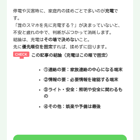
停電や災害時に、家庭内の揉めごとで多いのが
充電
で
す。
「誰のスマホを先に充電する？」が決まっていないと、
不安と疲れの中で、判断がぶつかって消耗します。
結論は、充電は
その場で決めない
こと。
先に
優先順位を固定
すれば、揉めずに回ります。
この記事の結論（充電はこの順で固定）
①連絡の要
：家族連絡の中心になる端末
②情報の要
：必要情報を確認する端末
③ライト・安全
：照明や安全に関わるも
の
④その他
：娯楽や予備は最後