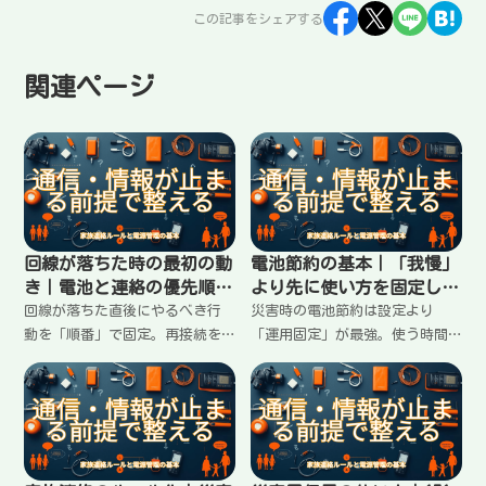
この記事をシェアする
関連ページ
回線が落ちた時の最初の動
電池節約の基本｜「我慢」
き｜電池と連絡の優先順位
より先に使い方を固定して
を崩さない
切れない運用にする
回線が落ちた直後にやるべき行
災害時の電池節約は設定より
動を「順番」で固定。再接続を
「運用固定」が最強。使う時間
繰り返して電池を溶かさない、
を決める、通信を減らす、画面
家族へ通る短文テンプレ、情報
と通知を絞る、寒さで電池が落
源の切り替え、やらない方がい
ちる対策、充電の無駄を消すコ
い行動まで。通信が止まる前提
ツまで。家族で揉めないための
で最短で回す。
土台も作れます。