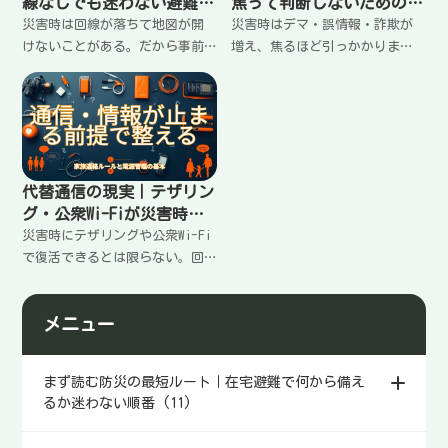
線なしでも迷わない避難ル
焦って判断しないための確
ートの作り方
認ルール
災害時は回線が落ちて地図が開
災害時はデマ・誤情報・詐欺が
けないことがある。だから事前
増え、焦るほど引っかかりま
にオフライン地図を用意して
す。SNSの情報を鵜呑みにしない
「避難所・給水・病院・家族の
確認手順、信頼できる情報源の
集合」を保存しておくのが強
持ち方、家族で揉めない判断ル
い。保存の手順、メモの残し
ール、拡散しないコツまで、最
方、紙地図の保険まで実用的に
小で回る形に整理します。
整理。
代替通信の現実｜テザリン
グ・公衆Wi-Fiが災害時に
当てにならない理由と使い
災害時にテザリングや公衆Wi-Fi
方
で復活できるとは限らない。回
線混雑・基地局停止・電池消
耗・速度低下など現実の制約を
メニュー
整理し、使う優先順位（連絡→
情報→地図）と短時間運用、や
らない方がいい行動までまとめ
まず読む防災の最短ルート｜在宅避難で何から備え
ます。
るか迷わない順番 (11)