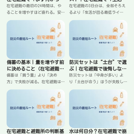
を迷わない順番
回る」最小構成
在宅避難の最初の24時間は、や
在宅避難の3日分は、全部そろえ
ることを増やすほど疲れる。安
るより「生活が回る最低ライ
全確保→情報→水とトイレ→電
ン」を作るのが先。水・トイ
源→食事→体温管理の順で整え
レ・明かり・電源・食事・衛
ると、生活が回りやすい。0〜1
生・体温・情報の8要素に分け、
時間、1〜6時間、6〜24時間の行
家庭で不足を見つけやすいチェ
動リストと、最小の備えをまと
ックリストと、優先順位の付け
める。
方をまとめる。
備蓄の基本｜量を増やす前
防災セットは“土台”で選
に決めること（在宅避難の
ぶ｜在宅避難で後悔しない
設計図）
考え方（まずこれ）
備蓄は「買う量」より「決め
防災セットは「中身が多い」よ
方」で失敗が減る。在宅避難は
り「土台が合う」ほうが失敗し
水・トイレ・電源・食事・衛生
ない。在宅避難では水・トイ
を軸に、置き場所・使い方・補
レ・電源・衛生の弱点を埋める
充のルールまでセットで設計す
設計が重要。家庭の人数・住環
る。家庭で迷わない備蓄の決め
境・想定日数に合わせて、買い
方、増やし方、運用の形をまと
足しが最小で済む“土台の選び
める。
方”をまとめる。
在宅避難と避難所の判断基
水は何日分？在宅避難で崩