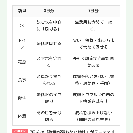
項目
3日分
7日分
飲む水を中心
生活用も含めて「続
水
に「足りる」
く」
トイ
臭い・保管・出し方ま
最低限回せる
レ
で含めて回せる
スマホを守れ
長引く想定で充電計画
電源
る
が必要
とにかく食べ
体調を落とさない（栄
食事
られる
養・温かさ・手間）
最低限の拭き
皮膚トラブルや口内の
衛生
取り
不快感を減らす
その日を乗り
疲れを積み上げない
体温
切る
（睡眠の質が重要）
7日分は「体調が落ちない設計」がテーマ
です。