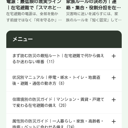
電源：最低限の現実ライン
家族ルールの決め方｜連
｜在宅避難で「スマホと明
絡・集合・役割分担を在宅
かり」を守る
避難用に固定する
在宅避難の電源は、全部を動か
災害時に迷いを減らすには、家
す前提ではなく「何を守るか」
族のルールを「短く固定」して
を決めると失敗が減る。まずス
おくのが最強。連絡手段、集合
マホ（連絡・情報）と明かりを
場所、役割分担（誰が何をする
メニュー
優先し、節電ルール→充電の順
か）を決めておくと、停電・断
番→予備手段の順に整える。3
水・通信不安でも動ける。家庭
日・7日の考え方と最低限の構成
で決める項目と決め方をまとめ
まず読む防災の最短ルート｜在宅避難で何から備え
をまとめる。
る。
るか迷わない順番 (11)
状況別マニュアル｜停電・断水・トイレ・地震直
後・避難・通信の動き方 (6)
住環境別の防災ガイド｜マンション・賃貸・戸建て
で変わる在宅避難の備え (20)
属性別の防災ガイド｜一人暮らし・家族・高齢者・
持病・ペットに合わせる備え (24)