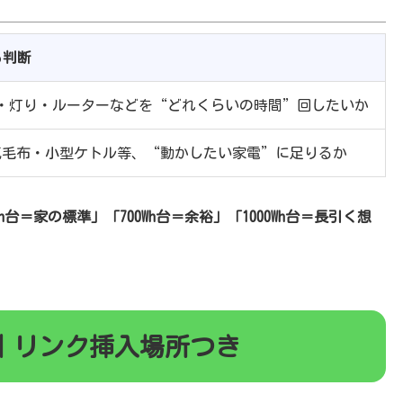
る判断
・灯り・ルーターなどを“どれくらいの時間”回したいか
気毛布・小型ケトル等、“動かしたい家電”に足りるか
0Wh台＝家の標準」「700Wh台＝余裕」「1000Wh台＝長引く想
）｜リンク挿入場所つき