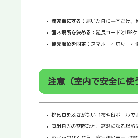
満充電にする：
届いた日に一回だけ、
置き場所を決める：
延長コードとUSB
優先順位を固定：
スマホ → 灯り →
注意（室内で安全に使
排気口をふさがない（布や段ボールで
直射日光の窓際など、高温になる場所
家電をつなぐなら、家電側の表示（W