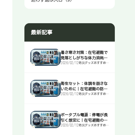
最新記事
暑さ寒さ対策：在宅避難で
見落としがちな体力消耗を
2026/02/12
防災グッズおすすめま
止める｜在宅避難の防災マ
とめ｜簡易トイレ・
ニュアル
水・非常食・電源を迷
わず選ぶ入口
衛生セット：体調を崩さな
いために｜在宅避難の防災
2026/02/12
防災グッズおすすめま
マニュアル
とめ｜簡易トイレ・
水・非常食・電源を迷
わず選ぶ入口
ポータブル電源：停電が長
引く想定に｜在宅避難の防
2026/02/12
防災グッズおすすめま
災マニュアル
とめ｜簡易トイレ・
水・非常食・電源を迷
わず選ぶ入口