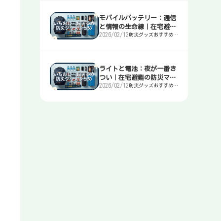
モバイルバッテリー：通信
と情報の生命線｜在宅避難
2026/02/12
防災グッズおすすめま
の防災マニュアル
とめ｜簡易トイレ・
水・非常食・電源を迷
わず選ぶ入口
ライトと電池：夜が一番き
つい｜在宅避難の防災マニ
2026/02/12
防災グッズおすすめま
ュアル
とめ｜簡易トイレ・
水・非常食・電源を迷
わず選ぶ入口