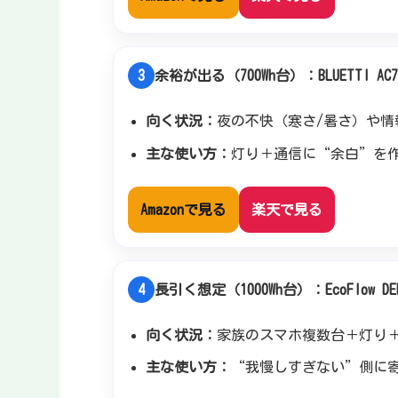
3
余裕が出る（700Wh台）：BLUETTI AC7
向く状況：
夜の不快（寒さ/暑さ）や情
主な使い方：
灯り＋通信に“余白”を
Amazonで見る
楽天で見る
4
長引く想定（1000Wh台）：EcoFlow DEL
向く状況：
家族のスマホ複数台＋灯り
主な使い方：
“我慢しすぎない”側に