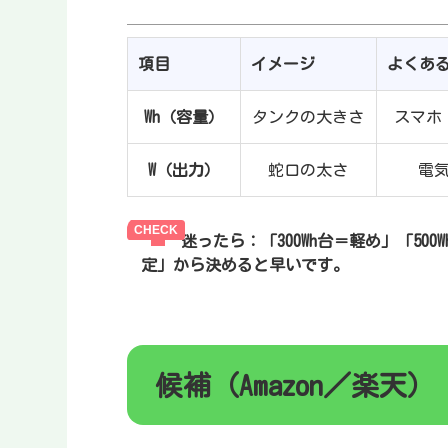
項目
イメージ
よくあ
Wh（容量）
タンクの大きさ
スマホ
W（出力）
蛇口の太さ
電
迷ったら：
「300Wh台＝軽め」「50
定」から決めると早いです。
候補（Amazon／楽天